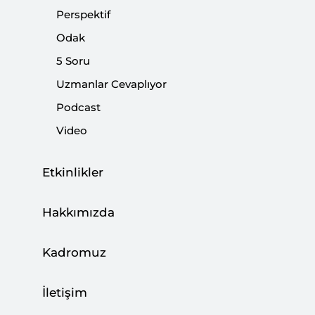
Perspektif
Odak
5 Soru
Uzmanlar Cevaplıyor
Podcast
Video
Etkinlikler
K
endilerine
Mahalleden
duydukları
Hakkımızda
dedikoduları
Türkiye gerçeği
zannederler
Aslında kaynağı
Kadromuz
istihbarat
verisidir. Metodu
sokak
dedikodudur. Teorik
İletişim
çerçevesi
yoktur.
Her üçüncü