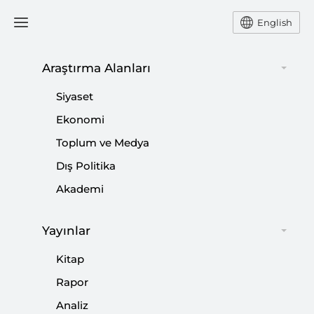
English
Ana Sayfa
Yorum
Araştırma Alanları
Siyaset
“Uzmanlık” Adı Altında
Ekonomi
Toplum ve Medya
Türkiye Düşmanlığı
Dış Politika
-
YORUM
HASAN B. YALÇIN
Akademi
03 Mart 2018
Yayınlar
Mahalleden duydukları dedikoduları Türkiye gerçeği
zannederler...
Kitap
Rapor
Paylaş:
Analiz