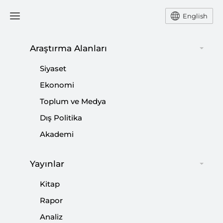
English
Araştırma Alanları
#
TÜRK VE TÜRKİYE
Siyaset
KARŞITLIĞI
Ekonomi
Toplum ve Medya
Dış Politika
Akademi
Türkiye-AB Güvenlik Ortaklığının Sınırları
|
YORUM
RIFAT ÖNCEL
Yayınlar
Kitap
Rapor
Analiz
Medyada Hak, Hakikat ve Dijital Linç