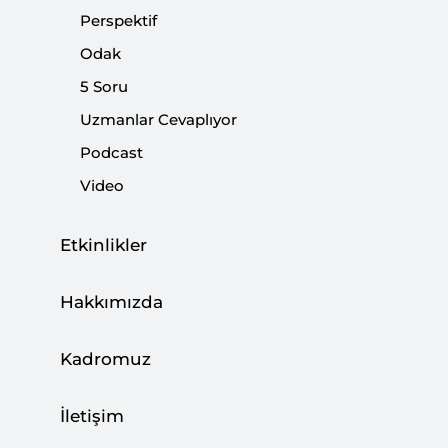
Perspektif
|
YORUM
NEBİ MİŞ
Odak
5 Soru
Uzmanlar Cevaplıyor
İran’ın Suriye’de Kaybettikleri ve
Podcast
Olasılıklar
Video
|
YORUM
İSMET HORASANLI
Etkinlikler
Hakkımızda
Almanya İçin Alternatif Partisinin İslam
Kadromuz
Karşıtlığı ve Almanya’daki Türklerin
Geleceği
İletişim
|
YORUM
KEMAL İNAT