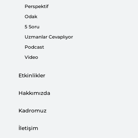
Perspektif
Odak
5 Soru
Mısır’daki Saldırı Savaşın Yayılma Riskini
Uzmanlar Cevaplıyor
Gösteriyor
Podcast
CAN ACUN
Video
03 Ağustos 2026
Etkinlikler
Türkiye, Enerji Ticaret Merkezi Olma
Hakkımızda
Hedefine İlerliyor
BÜŞRA ZEYNEP ÖZDEMİR
Kadromuz
27 Temmuz 2026
İletişim
Kalıcı Barış Neden Zor?