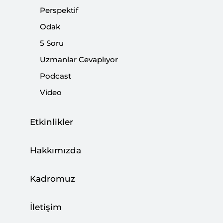
Paylaş:
Perspektif
Odak
5 Soru
Uzmanlar Cevaplıyor
Podcast
Video
Etkinlikler
Hakkımızda
Dış yardımlar genelde dış politika gündeminin
bir parçası olarak sürdürülür. Bu durum Türkiye
Kadromuz
için de geçerli. Yani Türkiye'nin son on beş yıllık
dış yardım stratejisine bakıldığında dış
İletişim
politikanın önemli bir parçası olduğu görülür.