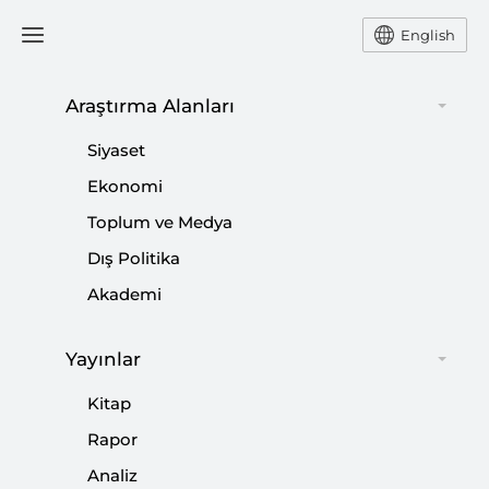
English
Ana Sayfa
Yorum
Araştırma Alanları
Siyaset
Türkiye’nin Yardım Eli
Ekonomi
Toplum ve Medya
Arakan’a da Uzandı
Dış Politika
-
YORUM
VEYSEL KURT
Akademi
11 Eylül 2017
Yayınlar
Türkiye'yi harekete geçiren şey Myanmar'da katliam
ve göçün yaklaşık beş yıl aradan sonra tekerrür
Kitap
etmesiydi.
Rapor
Analiz