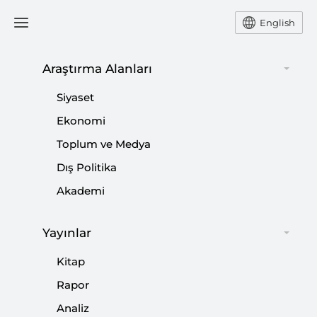
English
Araştırma Alanları
#
ENDONEZYA
Siyaset
Ekonomi
Toplum ve Medya
Dış Politika
SETA’daki “Türkiye-Endonezya Ortaklık
Akademi
Forumu” Panelinde Bölgesel Meseleler
Ele Alındı
Yayınlar
|
HABER
SETA
Kitap
Rapor
Analiz