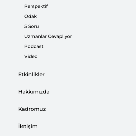
Perspektif
Politika Analizi Diyaloğu: Türkiye-
Odak
Endonezya Ortaklık Forumu
5 Soru
|
ETKİNLİKLER
SETA
Uzmanlar Cevaplıyor
Podcast
Video
Gazze Toplantısı ve Ortak Çözüm Üretme
Etkinlikler
Çabası
Hakkımızda
|
YORUM
NEBİ MİŞ
Kadromuz
İletişim
Uluslararası Öğrencilerin Türkiye’ye