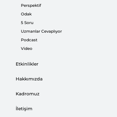
Perspektif
Paylaş:
Odak
5 Soru
Uzmanlar Cevaplıyor
Podcast
Video
Etkinlikler
Hakkımızda
Katar
OPEC
Kadromuz
Katar’ın OPEC’ten ayrılması küresel enerji
piyasasında hatırı sayılır ölçüde bir
İletişim
dalgalanmaya yol açmış olsa da Katar’ın petrol