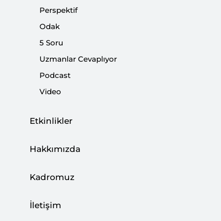
Perspektif
Paylaş:
Odak
5 Soru
Uzmanlar Cevaplıyor
Podcast
Video
Etkinlikler
Hakkımızda
Başkan Trump ve yardımcısı Pence, Pastör
Kadromuz
Brunson konusunu seçim malzemesi olarak
kullanmakta kararlı görünüyor. Önce
İletişim
Pence
"kararlılığımızı
test etmeyin"
cümlesini