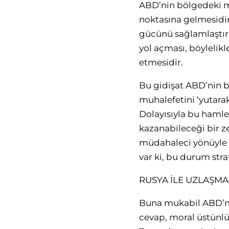
ABD’nin bölgedeki mü
noktasına gelmesidir
gücünü sağlamlaştırı
yol açması, böyleli
etmesidir.
Bu gidişat ABD’nin bi
muhalefetini ‘yutara
Dolayısıyla bu hamle
kazanabileceği bir z
müdahaleci yönüyle Su
var ki, bu durum stra
RUSYA İLE UZLAŞMA
Buna mukabil ABD’nin
cevap, moral üstünlü