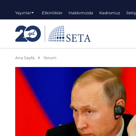
Yayınlar
Etkinlikler
Hakkımızda
Kadromuz
İleti
Ana Sayfa
Yorum