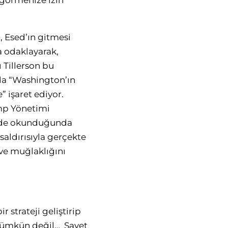
 görmenize izin
, Esed’ın gitmesi
a odaklayarak,
ı Tillerson bu
da “Washington’ın
 işaret ediyor.
ump Yönetimi
isinde okunduğunda
aldırısıyla gerçekte
ve muğlaklığını
strateji geliştirip
 mümkün değil… Şayet