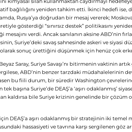
mini kimyasal silah kullanmaktan caydırmayı hedefleye
if bağlılığını yeniden tahkim etti. İkinci hedefi ise, d
amda, Rusya’ya doğrudan bir mesaj vererek; Moskova
etiyle gösterdiği “sınırsız destek” politikasını yeni
ği mesajını verdi. Ancak sanılanın aksine ABD’nin fırla
inin, Suriye’deki savaş sahnesinde askeri ve siyasi d
e olarak sonuç ürettiğini düşünmek için henüz çok erk
e Beyaz Saray, Suriye Savaşı’nı bitirmenin vaktinin artı
 sergilese, ABD’nin benzer tarzdaki müdahalelerinin 
sen bu fiili durum, bir süredir Washington çevrelerind
in tek başına Suriye’de DEAŞ’a ‘aşırı odaklanmış’ siyas
dan kaldırsa bile Suriye krizinin genelinde bir çözüm
in DEAŞ’a aşırı odaklanmış bir stratejinin iki temel mal
undaki hassasiyeti ve tavrına karşı sergilenen göz ard