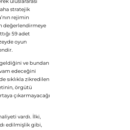
rek uluslararası
aha stratejik
’nın rejimin
den değerlendirmeye
ttığı 59 adet
üzeyde oyun
endir.
k geldiğini ve bundan
devam edeceğini
e sıklıkla zikredilen
etinin, örgütü
 ortaya çıkarmayacağı
iyeti vardı. İlki,
ı edilmişlik gibi,