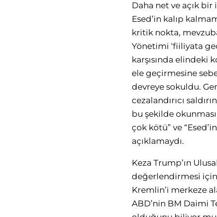
Daha net ve açık bir
Esed’in kalıp kalmam
kritik nokta, mevzub
Yönetimi ‘fiiliyata g
karşısında elindeki 
ele geçirmesine sebe
devreye sokuldu. Gen
cezalandırıcı saldırın
bu şekilde okunması 
çok kötü” ve “Esed’i
açıklamaydı.
Keza Trump’ın Ulusal
değerlendirmesi için 
Kremlin’i merkeze al
ABD’nin BM Daimi Tems