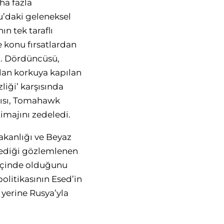
ha fazla
’daki geleneksel
ın tek taraflı
 konu fırsatlardan
dı. Dördüncüsü,
ndan korkuya kapılan
iği’ karşısında
ıcısı, Tomahawk
imajını zedeledi.
akanlığı ve Beyaz
şmediği gözlemlenen
 içinde olduğunu
olitikasının Esed’in
yerine Rusya’yla