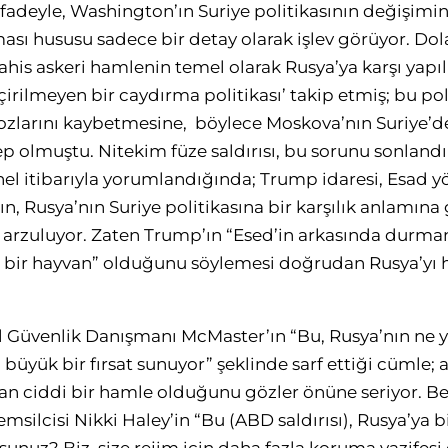
 ifadeyle, Washington’ın Suriye politikasının değişim
ası hususu sadece bir detay olarak işlev görüyor. Dol
ahis askeri hamlenin temel olarak Rusya’ya karşı yap
eçirilmeyen bir caydırma politikası’ takip etmiş; bu po
kozlarını kaybetmesine, böylece Moskova’nın Suriye’de
p olmuştu. Nitekim füze saldırısı, bu sorunu sonlandı
el itibarıyla yorumlandığında; Trump idaresi, Esad y
ın, Rusya’nın Suriye politikasına bir karşılık anlamına 
arzuluyor. Zaten Trump’ın “Esed’in arkasında durman
n bir hayvan” olduğunu söylemesi doğrudan Rusya’yı h
 Güvenlik Danışmanı McMaster’ın “Bu, Rusya’nın ne y
büyük bir fırsat sunuyor” şeklinde sarf ettiği cümle;
an ciddi bir hamle olduğunu gözler önüne seriyor. B
ilcisi Nikki Haley’in “Bu (ABD saldırısı), Rusya’ya bi