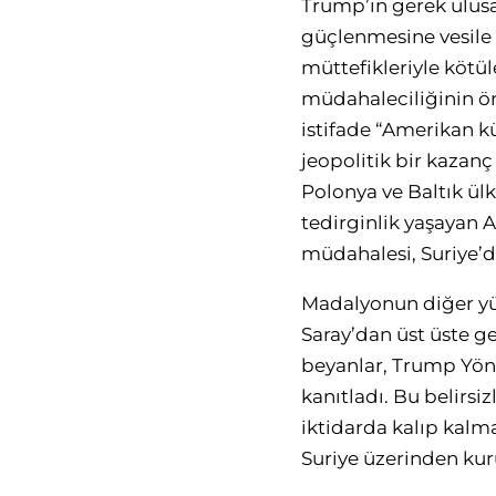
Trump’ın gerek ulusa
güçlenmesine vesile
müttefikleriyle kötüleş
müdahaleciliğinin ön
istifade “Amerikan kü
jeopolitik bir kazan
Polonya ve Baltık ül
tedirginlik yaşayan A
müdahalesi, Suriye’d
Madalyonun diğer yüz
Saray’dan üst üste g
beyanlar, Trump Yön
kanıtladı. Bu belirsi
iktidarda kalıp kalm
Suriye üzerinden kuru