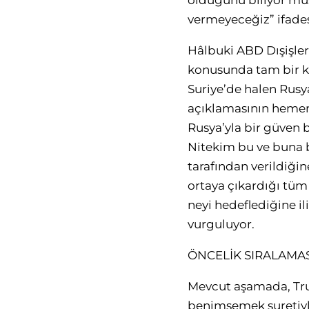
olduğunu biliyor mus
vermeyeceğiz” ifades
Hâlbuki ABD Dışişler
konusunda tam bir ka
Suriye’de halen Rusya
açıklamasının hemen
Rusya’yla bir güven 
Nitekim bu ve buna 
tarafından verildiğin
ortaya çıkardığı tüm
neyi hedeflediğine i
vurguluyor.
ÖNCELİK SIRALAMAS
Mevcut aşamada, Trum
benimsemek suretiyle