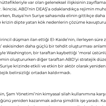
ttefikleriyle var olan geleneksel ilişkisinin zayıflam
. İkincisi, ABD’nin DEAŞ’a odaklandıkça rejimin muhal
rken, Rusya’nın Suriye sahasında elinin gittikçe dah
kle krizin dipte yatan kök nedenlerin çözüme kavuşt
rincil düşman ilan ettiği El-Kaide’nin, ilerleyen süre 
k’ eskisinden daha güçlü bir tehdit oluşturması anlam
yle Washington, bir taraftan kaybettiği ‘moral üstün
emin oluştururken diğer taraftan ABD’yi stratejik düz
riye krizinde etkili ve etkin bir aktör olarak yeniden
tejik belirsizliği ortadan kaldırmadı.
, Şam Yönetimi’nin kimyasal silah kullanımına karşıl
ğünü yeniden kazanmak adına şimdilik işe yaradı. Ka