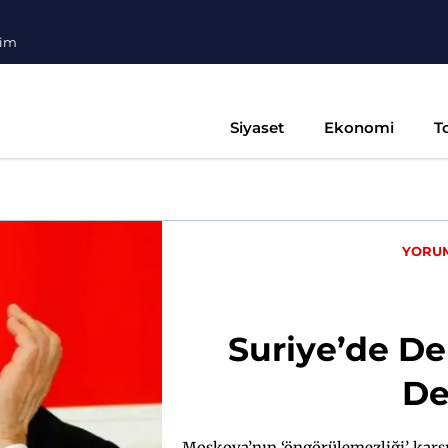
şim
Siyaset
Ekonomi
T
YORU
Suriye’de D
De
Moskova’nın ‘öngörülemezliği’ karşı