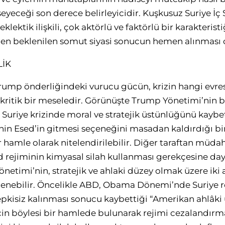
eceği son derece belirleyicidir. Kuşkusuz Suriye İç Sa
klektik ilişkili, çok aktörlü ve faktörlü bir karakteri
n beklenilen somut siyasi sonucun hemen alınması 
LİK
rump önderliğindeki vurucu gücün, krizin hangi evre
 kritik bir meseledir. Görünüşte Trump Yönetimi’nin bu
uriye krizinde moral ve stratejik üstünlüğünü kaybet
enin Esed’in gitmesi seçeneğini masadan kaldırdığı b
 hamle olarak nitelendirilebilir. Diğer taraftan müd
d rejiminin kimyasal silah kullanması gerekçesine day
netimi’nin, stratejik ve ahlaki düzey olmak üzere ik
lenebilir. Öncelikle ABD, Obama Dönemi’nde Suriye r
epkisiz kalınması sonucu kaybettiği “Amerikan ahlâk
n böylesi bir hamlede bulunarak rejimi cezalandırmay