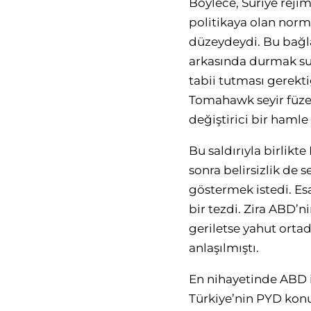
Böylece, Suriye reji
politikaya olan normat
düzeydeydi. Bu bağl
arkasında durmak sur
tabii tutması gerekti
Tomahawk seyir füzes
değiştirici bir haml
Bu saldırıyla birlikt
sonra belirsizlik de
göstermek istedi. Esa
bir tezdi. Zira ABD’n
geriletse yahut orta
anlaşılmıştı.
En nihayetinde ABD iç
Türkiye’nin PYD konus