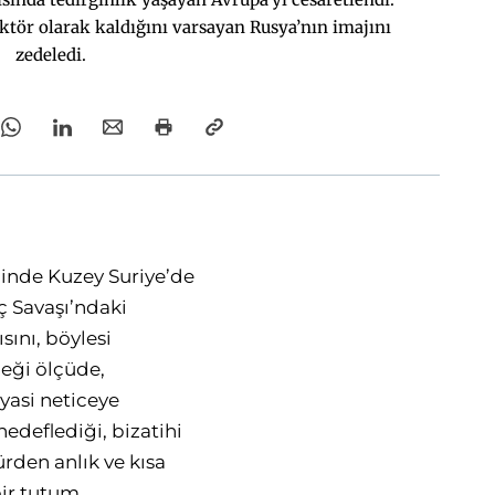
aktör olarak kaldığını varsayan Rusya’nın imajını
zedeledi.
binde Kuzey Suriye’de
İç Savaşı’ndaki
sını, böylesi
eği ölçüde,
yasi neticeye
hedeflediği, bizatihi
ürden anlık ve kısa
bir tutum