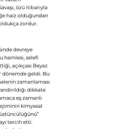
vaşı, özü itibarıyla
stiğe haiz olduğundan
oldukça zordur.
sinde devreye
 hamlesi, selefi
tiği, açıkçası Beyaz
ir dönemde geldi. Bu
ahalenin zamanlaması
andırıldığı dikkate
i amaca eş zamanlı
ejiminin kimyasal
i üstüncülüğünü”
ı tercih etti.