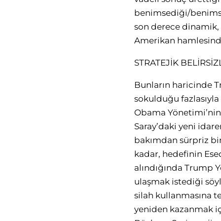
benimsediği/benimsey
son derece dinamik, e
Amerikan hamlesinde
STRATEJİK BELİRSİZ
Bunların haricinde T
sokulduğu fazlasıyla
Obama Yönetimi’nin S
Saray’daki yeni idar
bakımdan sürpriz bir
kadar, hedefinin Ese
alındığında Trump Yö
ulaşmak istediği söy
silah kullanmasına t
yeniden kazanmak içi