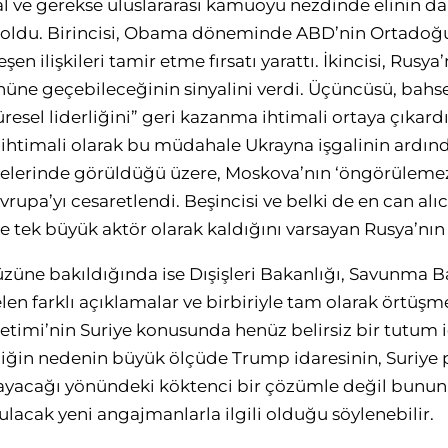
l ve gerekse uluslararası kamuoyu nezdinde elinin da
 oldu. Birincisi, Obama döneminde ABD’nin Ortadoğu
en ilişkileri tamir etme fırsatı yarattı. İkincisi, Rusya’n
üne geçebileceğinin sinyalini verdi. Üçüncüsü, bahse
resel liderliğini” geri kazanma ihtimali ortaya çıkar
ç ihtimali olarak bu müdahale Ukrayna işgalinin ardı
kelerinde görüldüğü üzere, Moskova’nın ‘öngörülemezl
vrupa’yı cesaretlendi. Beşincisi ve belki de en can al
e tek büyük aktör olarak kaldığını varsayan Rusya’nın 
üne bakıldığında ise Dışişleri Bakanlığı, Savunma B
elen farklı açıklamalar ve birbiriyle tam olarak örtü
etimi’nin Suriye konusunda henüz belirsiz bir tutum
zliğin nedenin büyük ölçüde Trump idaresinin, Suriye p
ayacağı yönündeki köktenci bir çözümle değil bunun 
lacak yeni angajmanlarla ilgili olduğu söylenebilir.