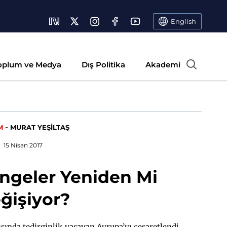
English
oplum ve Medya
Dış Politika
Akademi
-
M
MURAT YEŞİLTAŞ
15 Nisan 2017
engeler Yeniden Mi
ğişiyor?
sında tedirginlik yaşayan Avrupa’yı cesaretlendi.