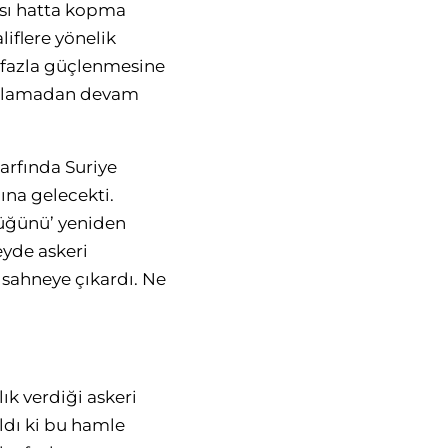
ası hatta kopma
iflere yönelik
a fazla güçlenmesine
urulamadan devam
zarfında Suriye
ına gelecekti.
lüğünü’ yeniden
eyde askeri
 sahneye çıkardı. Ne
ık verdiği askeri
ldı ki bu hamle