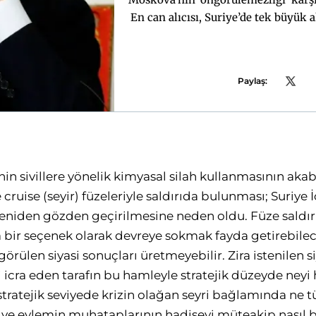
En can alıcısı, Suriye’de tek büyük 
Paylaş:
nin sivillere yönelik kimyasal silah kullanmasının aka
ruise (seyir) füzeleriyle saldırıda bulunması; Suriye 
yeniden gözden geçirilmesine neden oldu. Füze saldırı
bir seçenek olarak devreye sokmak fayda getirebilec
ülen siyasi sonuçları üretmeyebilir. Zira istenilen si
 icra eden tarafın bu hamleyle stratejik düzeyde neyi 
stratejik seviyede krizin olağan seyri bağlamında ne t
i ve eylemin muhataplarının hadiseyi müteakip nasıl 