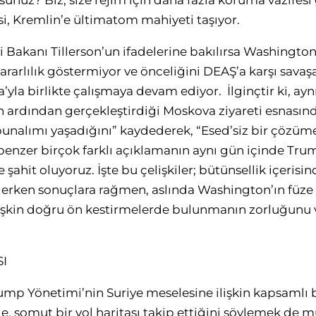
unuz? Biz, size rejim için daha fazla koruma vazifesi
i, Kremlin’e ültimatom mahiyeti taşıyor.
i Bakanı Tillerson’un ifadelerine bakılırsa Washington
rarlılık göstermiyor ve önceliğini DEAŞ’a karşı savaş
’yla birlikte çalışmaya devam ediyor. İlginçtir ki, ayn
 ardından gerçekleştirdiği Moskova ziyareti esnasın
bunalımı yaşadığını” kaydederek, “Esed’siz bir çözüme”
benzer birçok farklı açıklamanın aynı gün içinde Tr
e şahit oluyoruz. İşte bu çelişkiler; bütünsellik içer
 erken sonuçlara rağmen, aslında Washington’ın füze s
lişkin doğru ön kestirmelerde bulunmanın zorluğunu 
I
p Yönetimi’nin Suriye meselesine ilişkin kapsamlı bir 
, somut bir yol haritası takip ettiğini söylemek de