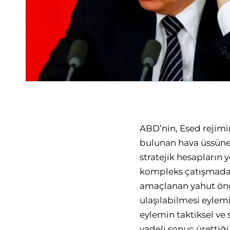
ABD’nin, Esed rejimi
bulunan hava üssüne c
stratejik hesapların 
kompleks çatışmada 
amaçlanan yahut öngör
ulaşılabilmesi eylemi
eylemin taktiksel ve 
vadeli sonuç ürettiğ