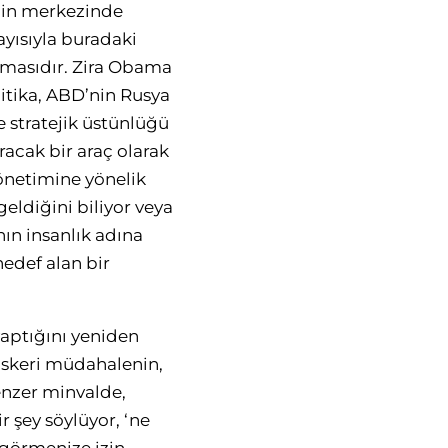
inin merkezinde
ayısıyla buradaki
ılmasıdır. Zira Obama
litika, ABD’nin Rusya
 stratejik üstünlüğü
racak bir araç olarak
önetimine yönelik
geldiğini biliyor veya
ın insanlık adına
edef alan bir
aptığını yeniden
 askeri müdahalenin,
enzer minvalde,
r şey söylüyor, ‘ne