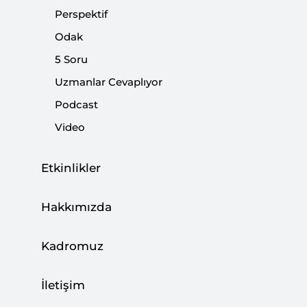
almaya benzer.
Perspektif
Odak
Paylaş:
5 Soru
Uzmanlar Cevaplıyor
Podcast
Video
Etkinlikler
Hakkımızda
Kadromuz
İletişim
2 Ekim’de Suudi Arabistan’ın İstanbul