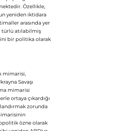
ktedir. Özellikle,
un yeniden iktidara
imaller arasında yer
türlü atılabilmiş
i bir politika olarak
k mimarisi,
krayna Savaşı
nma mimarisi
erle ortaya çıkardığı
umlandırmak zorunda
imarisinin
opolitik özne olarak