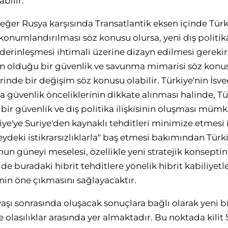
bilir.
 eğer Rusya karşısında Transatlantik eksen içinde Türk
 konumlandırılması söz konusu olursa, yeni dış politika
derinleşmesi ihtimali üzerine dizayn edilmesi gerekir
in olduğu bir güvenlik ve savunma mimarisi söz konus
erinde bir değişim söz konusu olabilir. Türkiye'nin İsv
a güvenlik önceliklerinin dikkate alınması halinde, Tü
çi bir güvenlik ve dış politika ilişkisinin oluşması mümk
iye'ye Suriye'den kaynaklı tehditleri minimize etmesi 
ydeki istikrarsızlıklarla" baş etmesi bakımından Tür
'nun güneyi meselesi, özellikle yeni stratejik konsepti
de buradaki hibrit tehditlere yönelik hibrit kabiliyetle
in öne çıkmasını sağlayacaktır.
aşı sonrasında oluşacak sonuçlara bağlı olarak yeni bi
e olasılıklar arasında yer almaktadır. Bu noktada kilit