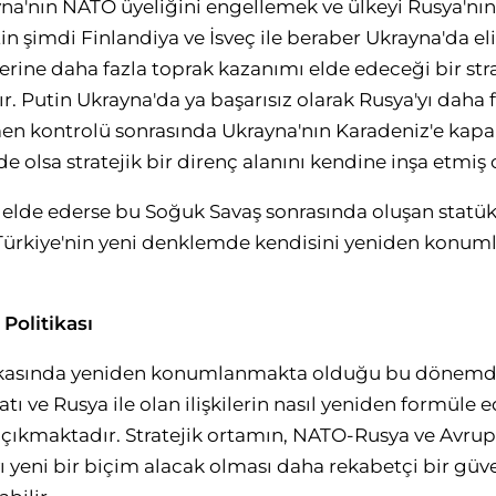
na'nın NATO üyeliğini engellemek ve ülkeyi Rusya'nı
n şimdi Finlandiya ve İsveç ile beraber Ukrayna'da el
rine daha fazla toprak kazanımı elde edeceği bir stra
 Putin Ukrayna'da ya başarısız olarak Rusya'yı daha f
 kontrolü sonrasında Ukrayna'nın Karadeniz'e kapalı
de olsa stratejik bir direnç alanını kendine inşa etmiş 
i elde ederse bu Soğuk Savaş sonrasında oluşan stat
 Türkiye'nin yeni denklemde kendisini yeniden konum
 Politikası
itikasında yeniden konumlanmakta olduğu bu dönemde;
Batı ve Rusya ile olan ilişkilerin nasıl yeniden formüle
a çıkmaktadır. Stratejik ortamın, NATO-Rusya ve Avru
 yeni bir biçim alacak olması daha rekabetçi bir güv