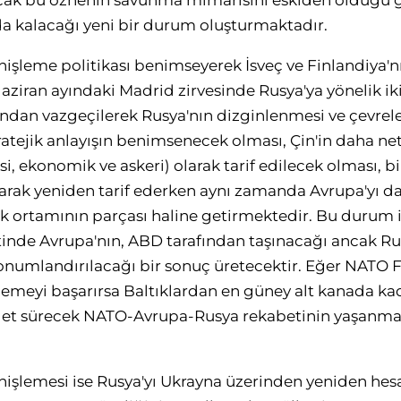
ak bu öznenin savunma mimarisini eskiden olduğu g
a kalacağı yeni bir durum oluşturmaktadır.
işleme politikası benimseyerek İsveç ve Finlandiya'nı
iran ayındaki Madrid zirvesinde Rusya'ya yönelik iki a
sından vazgeçilerek Rusya'nın dizginlenmesi ve çevrel
atejik anlayışın benimsenecek olması, Çin'in daha net
 ekonomik ve askeri) olarak tarif edilecek olması, bi
larak yeniden tarif ederken aynı zamanda Avrupa'yı da
ik ortamının parçası haline getirmektedir. Bu durum 
inde Avrupa'nın, ABD tarafından taşınacağı ancak Ru
numlandırılacağı bir sonuç üretecektir. Eğer NATO Fi
şlemeyi başarırsa Baltıklardan en güney alt kanada ka
et sürecek NATO-Avrupa-Rusya rekabetinin yaşanma
nişlemesi ise Rusya'yı Ukrayna üzerinden yeniden h