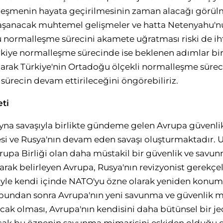
eşmenin hayata geçirilmesinin zaman alacağı görülme
e yaşanacak muhtemel gelişmeler ve hatta Netenyahu'n
 normalleşme sürecini akamete uğratması riski de iht
rkiye normalleşme sürecinde ise beklenen adımlar bir 
larak Türkiye'nin Ortadoğu ölçekli normalleşme sürecin
sürecin devam ettirileceğini öngörebiliriz.
ti
rayna savaşıyla birlikte gündeme gelen Avrupa güvenli
i ve Rusya'nın devam eden savaşı oluşturmaktadır. U
rupa Birliği olan daha müstakil bir güvenlik ve savu
rak belirleyen Avrupa, Rusya'nın revizyonist gerekçel
niyle kendi içinde NATO'yu özne olarak yeniden kon
 bundan sonra Avrupa'nın yeni savunma ve güvenlik m
cak olması, Avrupa'nın kendisini daha bütünsel bir je