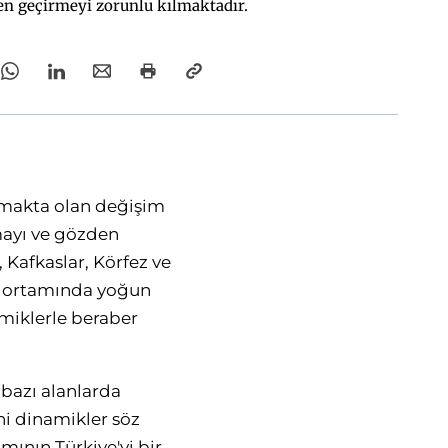
n geçirmeyi zorunlu kılmaktadır.
anmakta olan değişim
amayı ve gözden
 Kafkaslar, Körfez ve
ik ortamında yoğun
amiklerle beraber
 bazı alanlarda
ni dinamikler söz
mının Türkiye'yi bir