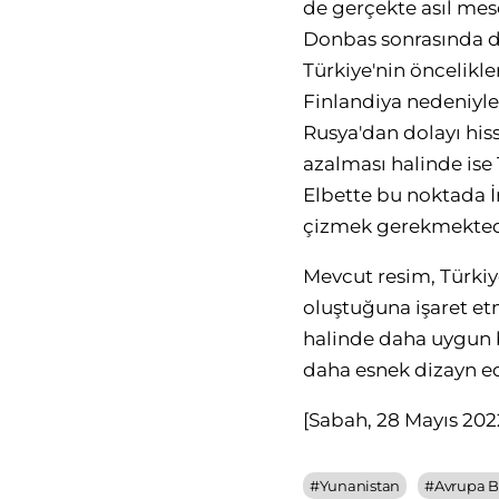
de gerçekte asıl mes
Donbas sonrasında d
Türkiye'nin öncelikler
Finlandiya nedeniyle
Rusya'dan dolayı hiss
azalması halinde ise 
Elbette bu noktada İr
çizmek gerekmekted
Mevcut resim, Türkiy
oluştuğuna işaret etm
halinde daha uygun bi
daha esnek dizayn ed
[Sabah, 28 Mayıs 202
#
Yunanistan
#
Avrupa Bi