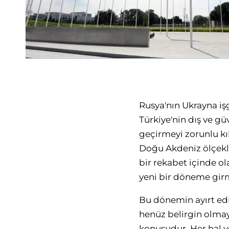
Rusya'nın Ukrayna iş
Türkiye'nin dış ve gü
geçirmeyi zorunlu kı
Doğu Akdeniz ölçekl
bir rekabet içinde o
yeni bir döneme gir
Bu dönemin ayırt edic
henüz belirgin olmay
konusudur. Her hal ve