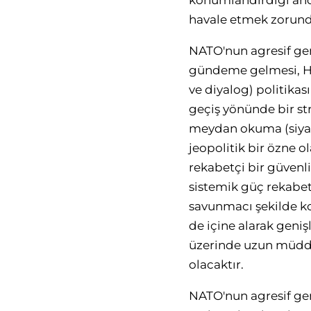
konumlandırdığı anc
havale etmek zorund
NATO'nun agresif gen
gündeme gelmesi, Haz
ve diyalog) politika
geçiş yönünde bir str
meydan okuma (siyasi,
jeopolitik bir özne o
rekabetçi bir güvenl
sistemik güç rekabet
savunmacı şekilde ko
de içine alarak geni
üzerinde uzun müdd
olacaktır.
NATO'nun agresif ge