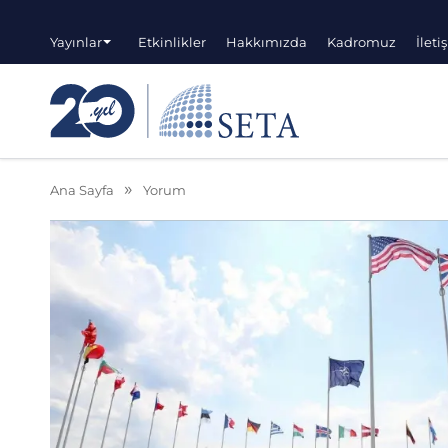
Yayınlar
Etkinlikler
Hakkımızda
Kadromuz
İleti
Ana Sayfa
Yorum