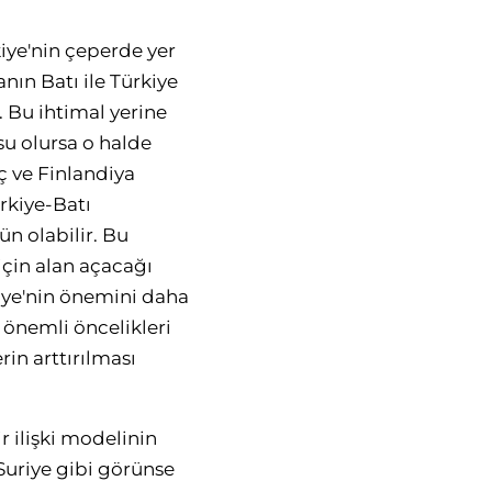
iye'nin çeperde yer
nın Batı ile Türkiye
. Bu ihtimal yerine
u olursa o halde
eç ve Finlandiya
rkiye-Batı
ün olabilir. Bu
için alan açacağı
kiye'nin önemini daha
n önemli öncelikleri
rin arttırılması
r ilişki modelinin
 Suriye gibi görünse