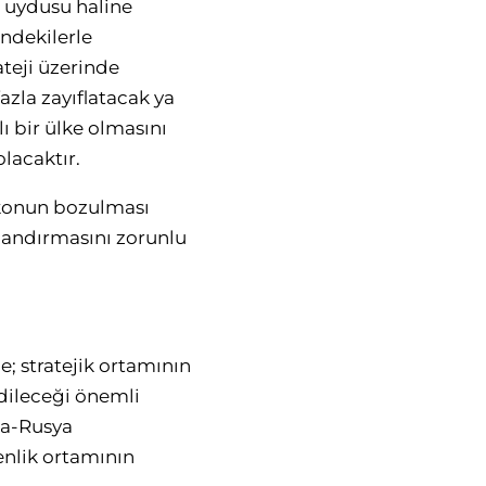
n uydusu haline
indekilerle
teji üzerinde
azla zayıflatacak ya
 bir ülke olmasını
olacaktır.
ükonun bozulması
landırmasını zorunlu
 stratejik ortamının
 edileceği önemli
pa-Rusya
enlik ortamının