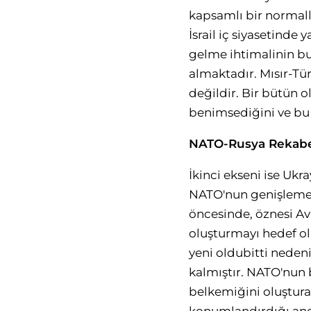
kapsamlı bir normall
İsrail iç siyasetind
gelme ihtimalinin bu
almaktadır. Mısır-Tü
değildir. Bir bütün o
benimsediğini ve bu 
NATO-Rusya Rekabe
İkinci ekseni ise Uk
NATO'nun genişlemes
öncesinde, öznesi Av
oluşturmayı hedef ola
yeni oldubitti nede
kalmıştır. NATO'nun
belkemiğini oluştura