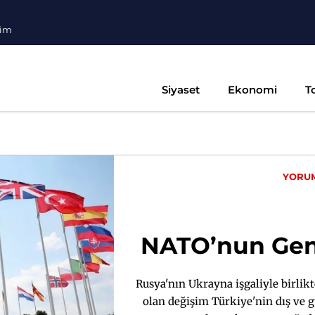
şim
Siyaset
Ekonomi
T
YORU
NATO’nun Geni
Rusya'nın Ukrayna işgaliyle birli
olan değişim Türkiye'nin dış ve g