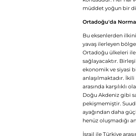
müddet yoğun bir dip
Ortadoğu'da Norma
Bu eksenlerden ilkin
yavaş ilerleyen bölge
Ortadoğu ülkeleri il
sağlayacaktır. Birleş
ekonomik ve siyasi 
anlaşılmaktadır. İkil
arasında karşılıklı o
Doğu Akdeniz gibi sa
pekişmemiştir. Suudi
ayağından daha güçlü
henüz oluşmadığı an
İsrail ile Türkiye ar