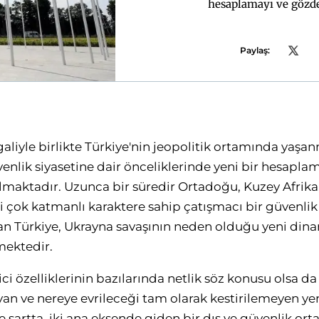
hesaplamayı ve gözde
Paylaş:
galiyle birlikte Türkiye'nin jeopolitik ortamında yaş
venlik siyasetine dair önceliklerinde yeni bir hesapl
lmaktadır. Uzunca bir süredir Ortadoğu, Kuzey Afrika,
i çok katmanlı karaktere sahip çatışmacı bir güvenl
lan Türkiye, Ukrayna savaşının neden olduğu yeni din
mektedir.
i özelliklerinin bazılarında netlik söz konusu olsa da
an ve nereye evrileceği tam olarak kestirilemeyen ye
 şartta, iki ana eksende giden bir dış ve güvenlik orta