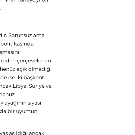
.
dır. Sorunsuz ama
 politikasında
uşmasını
zerinden çerçevelenen
 henüz açık olmadığı
yde ise iki başkent
ncak Libya, Suriye ve
 henüz
 ayağının siyasi
ında bir uyumun
avaş aşıldığı ancak