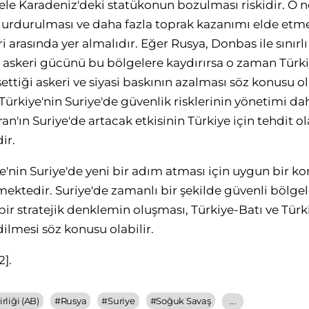
ele Karadeniz'deki statükonun bozulması riskidir. O 
urdurulması ve daha fazla toprak kazanımı elde etm
i arasında yer almalıdır. Eğer Rusya, Donbas ile sınırlı k
 askeri gücünü bu bölgelere kaydırırsa o zaman Türki
ettiği askeri ve siyasi baskının azalması söz konusu ol
Türkiye'nin Suriye'de güvenlik risklerinin yönetimi dah
an'ın Suriye'de artacak etkisinin Türkiye için tehdit ol
ir.
e'nin Suriye'de yeni bir adım atması için uygun bir k
ektedir. Suriye'de zamanlı bir şekilde güvenli bölgel
r stratejik denklemin oluşması, Türkiye-Batı ve Türki
ilmesi söz konusu olabilir.
2]
.
rliği (AB)
#
Rusya
#
Suriye
#
Soğuk Savaş
...