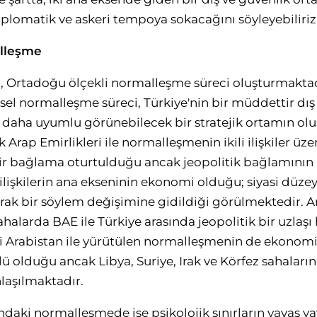
lomatik ve askeri tempoya sokacağını söyleyebiliriz
lleşme
i, Ortadoğu ölçekli normalleşme süreci oluşturmakta
sel normalleşme süreci, Türkiye'nin bir müddettir dış
e daha uyumlu görünebilecek bir stratejik ortamın ol
ik Arap Emirlikleri ile normalleşmenin ikili ilişkiler ü
bir bağlama oturtulduğu ancak jeopolitik bağlamının
i ilişkilerin ana ekseninin ekonomi olduğu; siyasi düze
larak bir söylem değişimine gidildiği görülmektedir. A
halarda BAE ile Türkiye arasında jeopolitik bir uzlaşı
 Arabistan ile yürütülen normalleşmenin de ekonomik
 olduğu ancak Libya, Suriye, Irak ve Körfez sahalar
laşılmaktadır.
asındaki normalleşmede ise psikolojik sınırların yavaş y