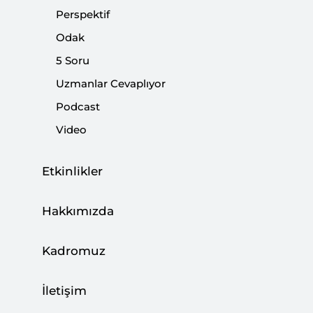
Perspektif
Paylaş:
Odak
5 Soru
Uzmanlar Cevaplıyor
Podcast
Video
Etkinlikler
Hakkımızda
Kadromuz
Alman milli futbol takımının önde gelen
futbolcularından Türk kökenli Mesut Özil ırkçılık
İletişim
ve saygısızlığa maruz kaldığı gerekçesiyle