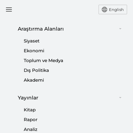
English
Araştırma Alanları
#
RADİKAL SAĞ
Siyaset
Ekonomi
Toplum ve Medya
Dış Politika
Avrupa Siyasetinin Derinleşen Krizinde
Akademi
Musk Etkisi
Yayınlar
|
YORUM
NEBİ MİŞ
Kitap
Rapor
Analiz