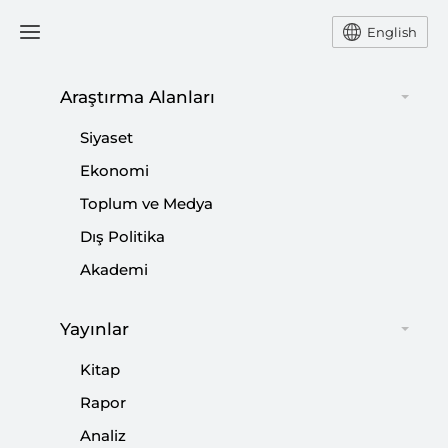
English
Ana Sayfa
Yorum
Araştırma Alanları
Siyaset
Beyaz Milliyetçilik ve
Ekonomi
Toplum ve Medya
Hıristiyan Siyonizm’i
Dış Politika
Birleştiğinde...
Akademi
-
YORUM
BURHANETTİN DURAN
Yayınlar
26 Mart 2019
Kitap
Trump yönetiminin İsrail yayılmacılığına desteğinin
Rapor
teolojik bir altyapısı var..
Analiz