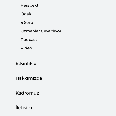
Perspektif
Paylaş:
Odak
5 Soru
Uzmanlar Cevaplıyor
Podcast
Video
Etkinlikler
Hakkımızda
Biz içeride yerel seçimlere odaklanmışken,
Kadromuz
Ortadoğu'da çok önemli bir değişim yaşanıyor.
Başkan Trump, Kudüs hamlesinden sonra Golan
İletişim
Tepeleri'nin İsrail tarafından ilhakını