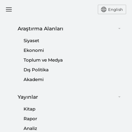
English
Araştırma Alanları
#
ALMAN MEDYASI
Siyaset
Ekonomi
Toplum ve Medya
Dış Politika
Cumhurbaşkanı Erdoğan’ın “Holokost”
Akademi
Cenderesindeki Almanya’ya Ziyareti
Yayınlar
|
YORUM
KEMAL İNAT
Kitap
Rapor
Analiz
Berlin Ziyaretinde Ne Oldu?