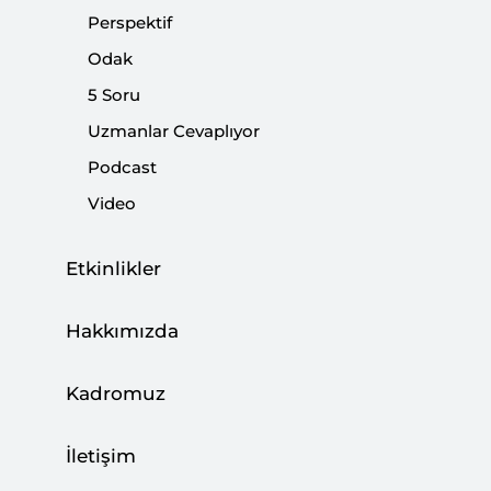
Perspektif
|
AVRUPA ARAŞTIRMALARI
BURHANETTİN DURAN
Odak
5 Soru
Uzmanlar Cevaplıyor
Batı Medyasına ‘Kapa Çeneni’ Deme
Podcast
Zamanı
Video
|
YORUM
BURHANETTİN DURAN
Etkinlikler
Hakkımızda
Avrupa’nın 14 Mayıs Seçimlerinden
Beklentisi
Kadromuz
|
AVRUPA ARAŞTIRMALARI
TALHA KÖSE
İletişim