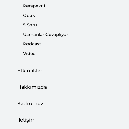
Kılıçdaroğlu'nunkinden daha büyük olacak.
Perspektif
Odak
Paylaş:
5 Soru
Uzmanlar Cevaplıyor
Podcast
Video
Etkinlikler
Hakkımızda
Kadromuz
31 Mart yerel seçimlerinin ittifak yapısı
İletişim
şekillendi. Bir yanda kendisini 15 Temmuz