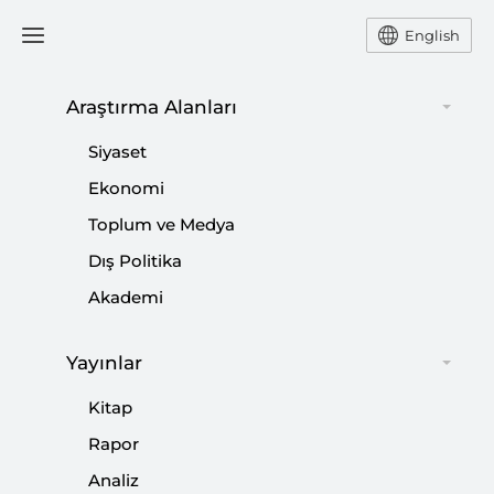
English
Ana Sayfa
Yorum
Araştırma Alanları
Siyaset
G-20 Gölgesinde Küresel
Ekonomi
Toplum ve Medya
Rekabet
Dış Politika
-
,
YORUM
MERVE SEREN YEŞİLTAŞ
MURAT ASLAN
Akademi
08 Temmuz 2017
Yayınlar
Zirvenin, aktüelleşmiş politik konular yerine, yakın
tarihe şekil veren ve önümüzdeki sürece etkileri
Kitap
olabilecek ‘taht oyunlarına’ sahne olduğu bir gerçek.
Rapor
Analiz