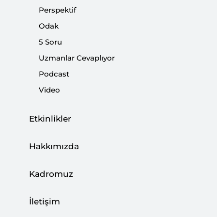
Paylaş:
Perspektif
Odak
5 Soru
Uzmanlar Cevaplıyor
Podcast
Video
Etkinlikler
Hakkımızda
Almanya’nın Hamburg kentinde 7-8 Temmuz
2017 tarihlerinde bir araya gelen G-20 ülkeleri
Kadromuz
yoğun bir ajanda üzerinde çetin pazarlıklar
yaptı. Katar’dan ve ‘saray darbesi’ odaklı
İletişim
garipseyici bakışlardan uzak durmak için Suudi