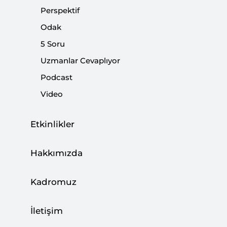
Perspektif
|
ANALİZ
FATİH MUSLU
Odak
5 Soru
Uzmanlar Cevaplıyor
Negatif Faiz Çözüm Değil
Podcast
Video
|
YORUM
NURULLAH GÜR
Etkinlikler
Üçüncü İttifak Kuruluyor mu?
Hakkımızda
|
YORUM
BURHANETTİN DURAN
Kadromuz
İletişim