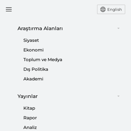
English
Araştırma Alanları
#
EKONOMİK KRİZ
Siyaset
Ekonomi
Toplum ve Medya
Dış Politika
Türkiye Bu Süreci Atlatır
Akademi
|
YORUM
MEVLÜT TATLIYER
Yayınlar
Kitap
Rapor
Analiz: Irak’ta Yeni Hükümet ve
Analiz
Muhtemel Senaryolar