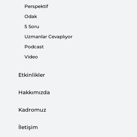
Perspektif
Odak
5 Soru
Taliban ABD’ye Cevap Verecek mi?
Uzmanlar Cevaplıyor
|
VİDEO
MURAT ASLAN
Podcast
Video
Etkinlikler
Afganistan’a Seyir
|
YORUM
MURAT ASLAN
Hakkımızda
Kadromuz
İletişim
Analiz: Çin’in Afganistan Politikası |