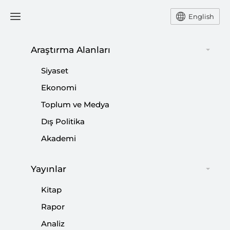
English
Araştırma Alanları
#
TALİBAN
Siyaset
Ekonomi
Toplum ve Medya
Dış Politika
Yüz Yıllık Kriz Afganistan
Akademi
|
KİTAP
MURAT ASLAN
,
RAMAZAN ERDAĞ
Yayınlar
Kitap
Radikalleşme ve Terör
Rapor
Analiz
|
YORUM
MURAT ASLAN