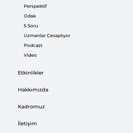
Paylaş:
Perspektif
Odak
5 Soru
Uzmanlar Cevaplıyor
Podcast
Video
Etkinlikler
Hakkımızda
DEAŞ'ın Horasan kolunun önceki gün Kabil
Kadromuz
Havalimanı'na yaptığı kanlı saldırı istihbarat
birimlerinin öngörüsü içindeydi. Tahliyelerdeki
İletişim
tedirgin havanın sebebiydi. Amerikan
askerlerinin, Taliban mensuplarının ve sivillerin