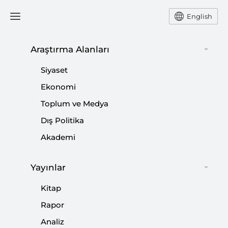
English
Araştırma Alanları
#
MİKE PENCE
Siyaset
Ekonomi
Toplum ve Medya
Dış Politika
Beyaz Milliyetçilik ve Hıristiyan Siyonizm’i
Akademi
Birleştiğinde...
Yayınlar
|
YORUM
BURHANETTİN DURAN
Kitap
Rapor
Analiz