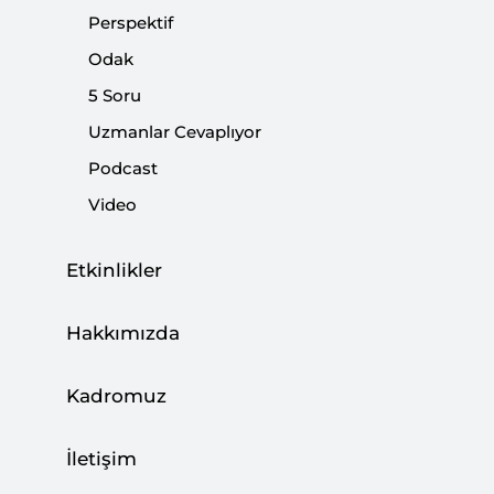
ABD-Almanya gerginliğinde son perde:
Perspektif
“Kurtar bizi Nancy!”
Odak
|
YORUM
KEMAL İNAT
5 Soru
Uzmanlar Cevaplıyor
Podcast
Video
Ortadoğu’yu Varşova’dan Dizayn Etmek
|
STRATEJİ ARAŞTIRMALARI
VEYSEL KURT
Etkinlikler
Hakkımızda
Soçi Zirvesi’nin Ardından…
Kadromuz
|
STRATEJİ ARAŞTIRMALARI
BURHANETTİN DURAN
İletişim