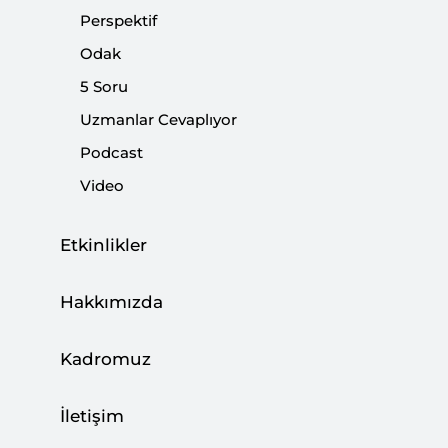
Perspektif
Odak
5 Soru
Uzmanlar Cevaplıyor
Podcast
Video
Etkinlikler
Muhalefet partileri arasında yerel seçimlere
Hakkımızda
yönelik ittifak çalışmaları resmen başladı. Resmi
olarak yerel seçimlerde ittifak yapılması söz
Kadromuz
konusu olmadığı için belki de partiler
arasındaki yakınlaşmayı "iş birliği" ifadesiyle
İletişim
tanımlamak daha doğru olur. Partiler bunu