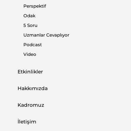
Perspektif
Odak
5 Soru
Uzmanlar Cevaplıyor
Podcast
Video
Etkinlikler
Hakkımızda
Başkan Erdoğan'ın Fırat'ın doğusuna yapılacak
temizlik operasyonu açıklaması uluslararası
Kadromuz
ajanslar tarafından flaş haber olarak geçildi.
Erdoğan, "Fırat'ın doğusunu bölücü terör
İletişim
örgütünden kurtarmaya yönelik harekatımıza