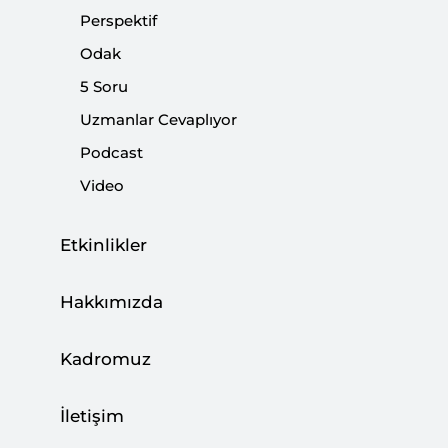
Perspektif
Paylaş:
Odak
5 Soru
Uzmanlar Cevaplıyor
Podcast
Video
Etkinlikler
Hakkımızda
Türkiye-Avrupa Birliği (AB) ilişkilerinde yakın
Kadromuz
zamanda oluşan olumlu havayı güçlendirme
amacıyla, AB Konseyi Başkanı Charles Michel ile
İletişim
Komisyon Başkanı Ursula von der Leyen 6