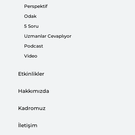
Perspektif
Odak
5 Soru
Uzmanlar Cevaplıyor
Kriter’in Mart Sayısı Çıktı: Şehirlerimizin
Geleceği | 2024 Yerel Seçimleri
Podcast
Video
|
ENERJİ
SETA
Etkinlikler
Hakkımızda
Macron’un ABD’den Özerklik Söylemleri
ve Avrupa Birliği’nde Yansımaları
Kadromuz
|
YORUM
KEMAL İNAT
İletişim