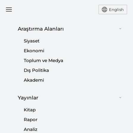
English
Araştırma Alanları
#
AB KOMİSYONU BAŞKANI
Siyaset
Ekonomi
Toplum ve Medya
Dış Politika
ABD ve AB Arasında Yapay Zeka Rekabeti
Akademi
|
YORUM
ERMAN AKILLI
Yayınlar
Kitap
Beklentiler ve Hayal Kırıklıklarıyla COP29
Rapor
Analiz
|
YORUM
BÜŞRA ZEYNEP ÖZDEMİR