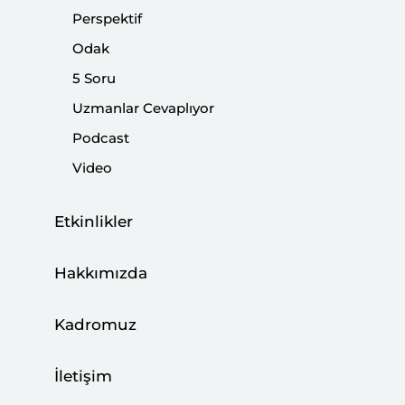
Perspektif
Paylaş:
Odak
5 Soru
Uzmanlar Cevaplıyor
Podcast
Video
Etkinlikler
Hakkımızda
AB liderleri dün aşılama, ABD-AB ilişkileri,
Kadromuz
Türkiye ve Rusya gündemi ile toplandı. Bu
gündemin Türkiye ile ilgili kısmının "AB'yle
İletişim
yapıcı bir şekilde birlikte çalışmak için teşvik