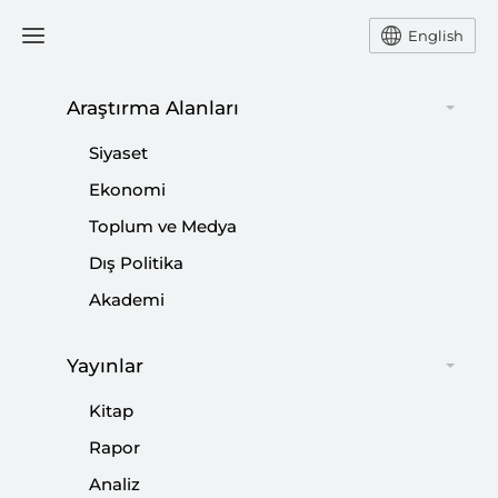
English
Araştırma Alanları
#
JOSEP BORRELL
Siyaset
Ekonomi
Toplum ve Medya
Dış Politika
Kriter’in Mart Sayısı Çıktı: Şehirlerimizin
Akademi
Geleceği | 2024 Yerel Seçimleri
Yayınlar
|
ENERJİ
SETA
Kitap
Rapor
Analiz