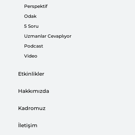
siyasi çözümün önünü açtı mı?
Perspektif
Odak
Paylaş:
5 Soru
Uzmanlar Cevaplıyor
Podcast
Video
Etkinlikler
Hakkımızda
Kadromuz
Ankara zirvesi öncesinde Suriye’deki
İletişim
temel gelişmeler neler?