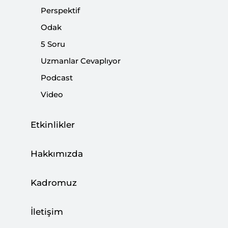
Perspektif
Paylaş:
Odak
5 Soru
Uzmanlar Cevaplıyor
Podcast
Video
Etkinlikler
Hakkımızda
Kadromuz
Günümüzde coğrafya denilince sizi herhangi bir
şekilde ilgilendiren, etkileyen jeopolitik
İletişim
unsurların, aktörlerin, ilişkilerin bazen küresel
boyuta ulaşan yapısının tüm örgüsünü anlamak