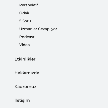
Perspektif
Paylaş:
Odak
5 Soru
Uzmanlar Cevaplıyor
Podcast
Video
Etkinlikler
Hakkımızda
Kadromuz
Cumhurbaşkanımızın Almanya ziyareti ile son
üç yılda oldukça gerilen Türk-Alman
İletişim
ilişkilerinde beyaz bir sayfa açılmasının ve siyasi