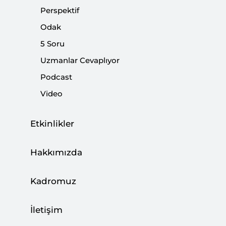
Paylaş:
Perspektif
Odak
5 Soru
Uzmanlar Cevaplıyor
Podcast
Video
Etkinlikler
Hakkımızda
Brüksel'deki dünkü NATO Zirvesi, Atlantik
İttifakı'nın geleceği açısından sembolik
Kadromuz
önemdeydi. Yeni binada yapılan zirvenin
gündeminde iki konu öne çıkıyor: örgütün
İletişim
savunma harcamalarındaki yük paylaşımı ve