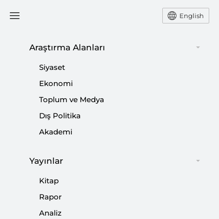
English
Ana Sayfa
Yorum
Araştırma Alanları
Siyaset
Trump’ın Ortadoğu Turu ve
Ekonomi
Toplum ve Medya
Brüksel Zirvesi
Dış Politika
-
YORUM
BURHANETTİN DURAN
Akademi
26 Mayıs 2017
Yayınlar
Trump'ın asıl niyetinin daha ziyade İran'ı çevreleme
için Araplarla İsrail'i yakınlaştırma olması kuvvetle
Kitap
muhtemel.
Rapor
Analiz