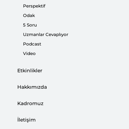
güçlü şekilde sahaya çağırıyor.
Perspektif
Odak
Paylaş:
5 Soru
Uzmanlar Cevaplıyor
Podcast
Video
Etkinlikler
Hakkımızda
Kadromuz
Yeni Zelanda'daki katliam dünya gündemini
İletişim
meşgul etmeye devam ediyor. Etmeli de... Zira