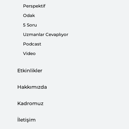
bekleniyor. Bilindiği gibi, "Dünya beşten büyüktür"
Perspektif
mottosu ile Erdoğan, küresel adaletsizliklere ve
Odak
çatışmalardaki insani drama işaret eden neredeyse tek
5 Soru
dünya lideri. Batı dışı toplumların ve elbette İslam
dünyasının sorunlarını dünyaya haykırmaktan geri
Uzmanlar Cevaplıyor
durmuyor.
Podcast
Video
Paylaş:
Etkinlikler
Hakkımızda
Kadromuz
İletişim