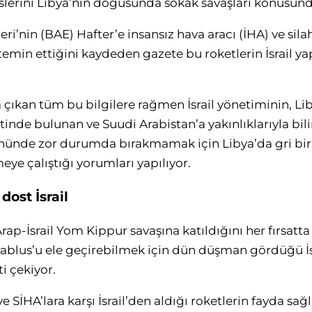
islerini Libya’nın doğusunda sokak savaşları konusunda
eri’nin (BAE) Hafter’e insansız hava aracı (İHA) ve sila
r temin ettiğini kaydeden gazete bu roketlerin İsrail 
çıkan tüm bu bilgilere rağmen İsrail yönetiminin, L
entinde bulunan ve Suudi Arabistan’a yakınlıklarıyla bi
önünde zor durumda bırakmamak için Libya’da gri bir
meye çalıştığı yorumları yapılıyor.
dost İsrail
Arap-İsrail Yom Kippur savaşına katıldığını her fırsatta
rablus’u ele geçirebilmek için dün düşman gördüğü İsrai
i çekiyor.
e SİHA’lara karşı İsrail’den aldığı roketlerin fayda sa