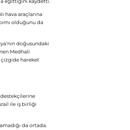
 eğittiğini kaydetti.
hlı hava araçlarına
yapımı olduğunu da
ibya’nın doğusundaki
linen Medhali
 çizgide hareket
 destekçilerine
l ile iş birliği
ğlamadığı da ortada.