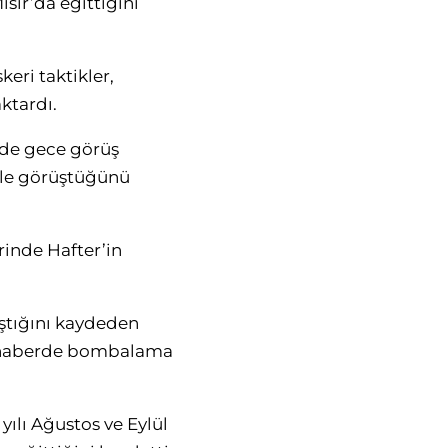
sır’da eğittiğini
eri taktikler,
ktardı.
e de gece görüş
 ile görüştüğünü
inde Hafter’in
aştığını kaydeden
ak haberde bombalama
yılı Ağustos ve Eylül