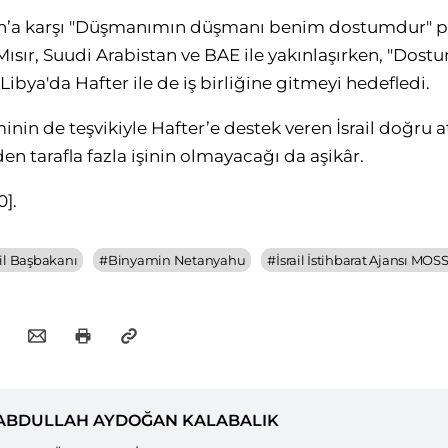
 İran’a karşı "Düşmanımın düşmanı benim dostumdur" 
 Mısır, Suudi Arabistan ve BAE ile yakınlaşırken, "Dos
bya'da Hafter ile de iş birliğine gitmeyi hedefledi.
inin de teşvikiyle Hafter’e destek veren İsrail doğru at
den tarafla fazla işinin olmayacağı da aşikâr.
0]
.
ail Başbakanı
#
Binyamin Netanyahu
#
İsrail İstihbarat Ajansı MO
ABDULLAH AYDOĞAN KALABALIK