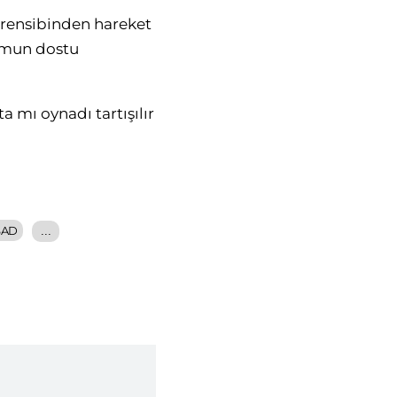
prensibinden hareket
tumun dostu
a mı oynadı tartışılır
SSAD
...