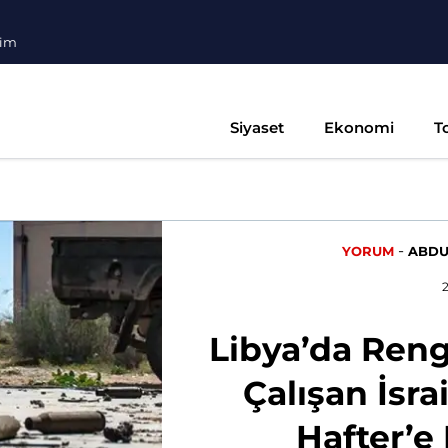
şim
Siyaset
Ekonomi
T
-
YORUM
ABDU
Libya’da Ren
Çalışan İsra
Hafter’e