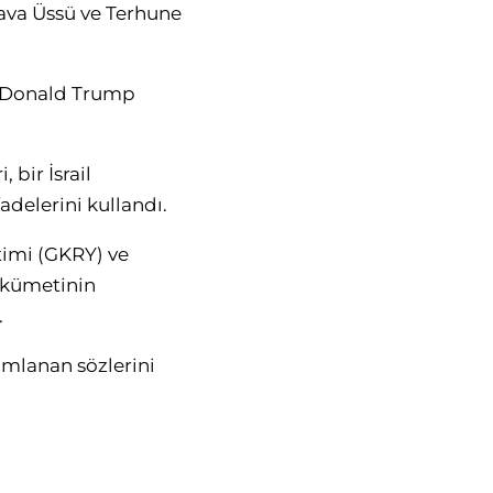
Hava Üssü ve Terhune
e Donald Trump
bir İsrail
adelerini kullandı.
timi (GKRY) ve
hükümetinin
.
ımlanan sözlerini