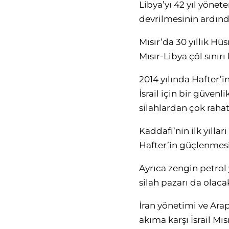
Libya’yı 42 yıl yöne
devrilmesinin ardınd
Mısır’da 30 yıllık 
Mısır-Libya çöl sınır
2014 yılında Hafter’
İsrail için bir güvenl
silahlardan çok raha
Kaddafi’nin ilk yıllar
Hafter’in güçlenmesi
Ayrıca zengin petrol y
silah pazarı da olacak
İran yönetimi ve Arap
akıma karşı İsrail Mıs