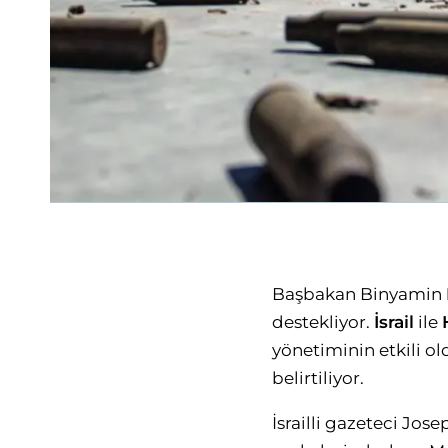
Başbakan Binyamin
destekliyor.
İsrail
ile
yönetiminin etkili old
belirtiliyor.
İsrailli gazeteci Jo