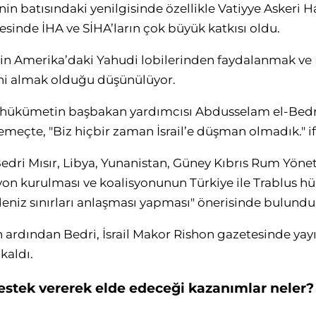
nin batısındaki yenilgisinde özellikle Vatiyye Askeri 
esinde İHA ve SİHA’ların çok büyük katkısı oldu.
inin Amerika’daki Yahudi lobilerinden faydalanmak v
ni almak olduğu düşünülüyor.
 hükümetin başbakan yardımcısı Abdusselam el-Bedri, 
meçte, "Biz hiçbir zaman İsrail’e düşman olmadık." if
Bedri Mısır, Libya, Yunanistan, Güney Kıbrıs Rum Yöne
syon kurulması ve koalisyonunun Türkiye ile Trablus 
deniz sınırları anlaşması yapması" önerisinde bulundu
n ardından Bedri, İsrail Makor Rishon gazetesinde yay
kaldı.
 destek vererek elde edeceği kazanımlar neler?