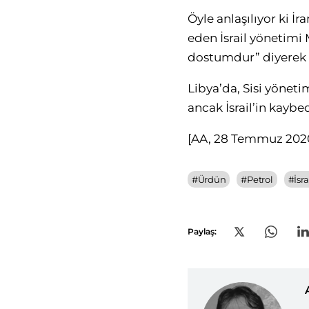
Öyle anlaşılıyor ki
eden İsrail yönetimi
dostumdur” diyerek Li
Libya’da, Sisi yönetim
ancak İsrail’in kaybe
[AA, 28 Temmuz 202
#
Ürdün
#
Petrol
#
İsr
Paylaş: