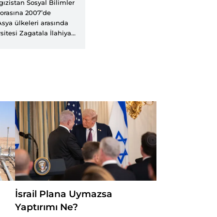
ızistan Sosyal Bilimler
torasına 2007’de
Asya ülkeleri arasında
itesi Zagatala İlahiyat
a İslam Üniversitesi ve
r verdi. Bir süre Yeni
adolu Ajansı Kahire
İsrail Plana Uymazsa
Yaptırımı Ne?