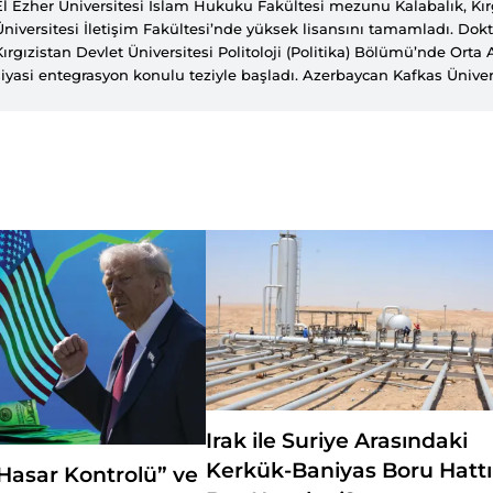
El Ezher Üniversitesi İslam Hukuku Fakültesi mezunu Kalabalık, Kırg
Üniversitesi İletişim Fakültesi’nde yüksek lisansını tamamladı. Dok
Kırgızistan Devlet Üniversitesi Politoloji (Politika) Bölümü’nde Orta 
siyasi entegrasyon konulu teziyle başladı. Azerbaycan Kafkas Ünivers
Fakültesi, Rusya Batı Bölümü Müslümanları Müftülüğüne bağlı Rusy
Kırgızistan Oş Devlet Üniversitesi Araşan Teoloji Fakültesi’nde dersle
Şafak gazetesinde görev yapan Kalabalık, İhlas Haber Ajansı ve An
büro şefliği ile SETA Kahire koordinatörlüğü görevlerinde bulundu.
Irak ile Suriye Arasındaki
Kerkük-Baniyas Boru Hattı
Hasar Kontrolü” ve