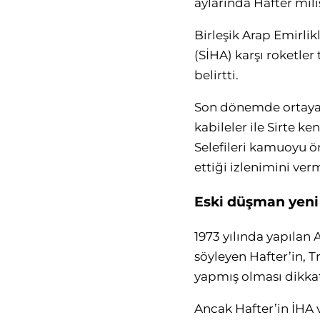
aylarında Hafter mil
Birleşik Arap Emirlikl
(SİHA) karşı roketle
belirtti.
Son dönemde ortaya 
kabileler ile Sirte k
Selefileri kamuoyu 
ettiği izlenimini ver
Eski düşman yeni 
1973 yılında yapılan 
söyleyen Hafter’in, T
yapmış olması dikkat
Ancak Hafter’in İHA v