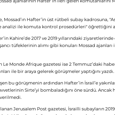
sad ajanlarının Hafter’in ileri gelen komutanlarını Mı
 Mossad’ın Hafter’in üst rütbeli subay kadrosuna, "Ask
 analizi ile komuta kontrol prosedürleri" öğrettiğini a
ter’in Kahire’de 2017 ve 2019 yıllarındaki ziyaretlerind
işancı tüfeklerinin alımı gibi konuları Mossad ajanları
n Le Monde Afrique gazetesi ise 2 Temmuz’daki haber
ları ile bir araya gelerek görüşmeler yaptığını yazdı.
eşen bu görüşmenin ardından Hafter’in İsrail’e yakınl
Kuvvetlerinin Sirte’yi bombaladığını öne sürdü. Anc
 verilmedi.
lanan Jerusalem Post gazetesi, İsrailli subayların 2019 