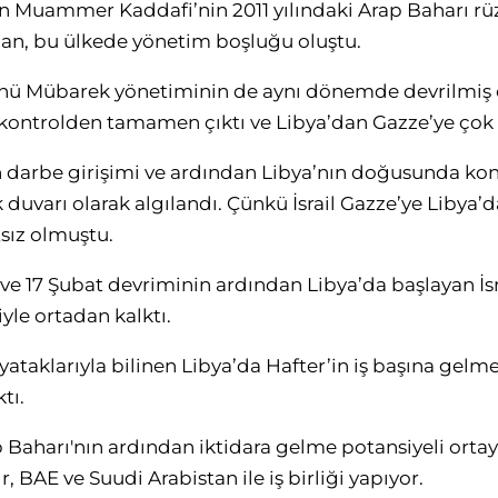
ten Muammer Kaddafi’nin 2011 yılındaki Arap Baharı rü
an, bu ülkede yönetim boşluğu oluştu.
Hüsnü Mübarek yönetiminin de aynı dönemde devrilmiş
ı kontrolden tamamen çıktı ve Libya’dan Gazze’ye çok s
in darbe girişimi ve ardından Libya’nın doğusunda kon
ik duvarı olarak algılandı. Çünkü İsrail Gazze’ye Libya’
tsız olmuştu.
ı ve 17 Şubat devriminin ardından Libya’da başlayan İsra
yle ortadan kalktı.
ataklarıyla bilinen Libya’da Hafter’in iş başına gelmesi 
tı.
 Baharı'nın ardından iktidara gelme potansiyeli ortaya
ır, BAE ve Suudi Arabistan ile iş birliği yapıyor.