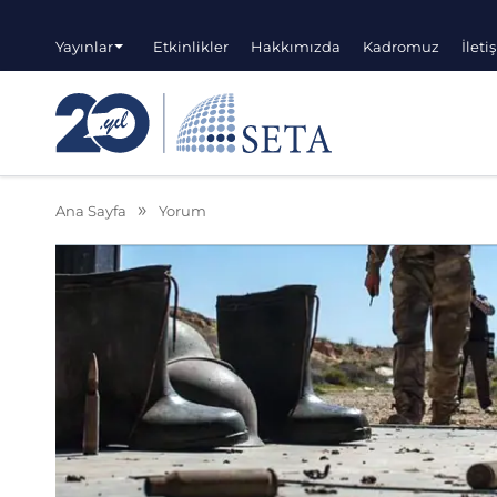
Yayınlar
Etkinlikler
Hakkımızda
Kadromuz
İleti
Ana Sayfa
Yorum