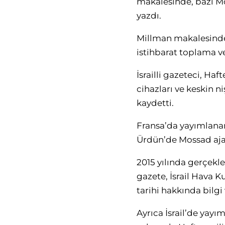
makalesinde, bazı Mos
yazdı.
Millman makalesinde,
istihbarat toplama ve
İsrailli gazeteci, Haf
cihazları ve keskin n
kaydetti.
Fransa’da yayımlana
Ürdün’de Mossad ajan
2015 yılında gerçekl
gazete, İsrail Hava 
tarihi hakkında bilgi
Ayrıca İsrail’de yayım