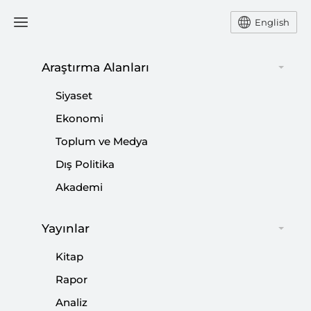
English
Araştırma Alanları
#
LİBYA İÇ SAVAŞI
Siyaset
Ekonomi
Toplum ve Medya
Dış Politika
10 Soru’da Rusya’nın Paralı Savaşçıları:
Akademi
Wagner Grubu
Yayınlar
|
YORUM
MURAT ASLAN
Kitap
Rapor
Analiz
Libya Krizinin Son Safhası: Trablus