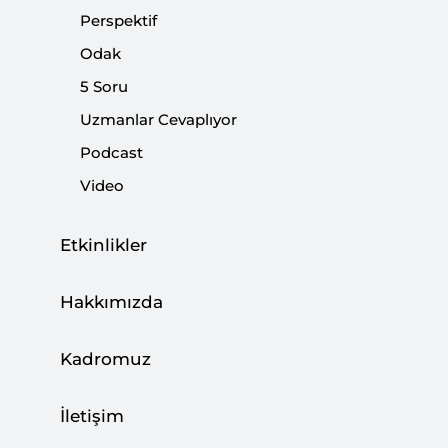
Perspektif
Çatışmaları
Odak
|
YORUM
BİLGEHAN ÖZTÜRK
5 Soru
Uzmanlar Cevaplıyor
Podcast
Web Panel: Libya Krizinde Yeni Aşama
Video
ETKİNLİKLER
Etkinlikler
Hakkımızda
Libya: Anayasa ve Seçimler
Kadromuz
|
YORUM
MURAT ASLAN
İletişim