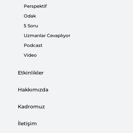
gelişen ilişkilerini eleştirenler bugün eski ittifakları
Perspektif
çatırdatan yeni ittifak arayışındalar.
Odak
5 Soru
Paylaş:
Uzmanlar Cevaplıyor
Podcast
Video
Etkinlikler
Hakkımızda
Kadromuz
İletişim
Uluslararası sistem çok kutupluluk ve büyük güç