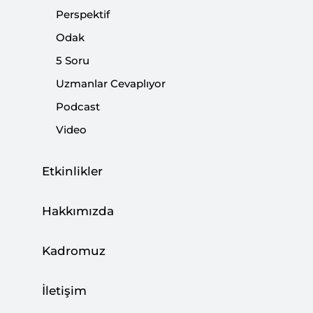
Perspektif
Odak
Paylaş:
5 Soru
Uzmanlar Cevaplıyor
Podcast
Video
Etkinlikler
Hakkımızda
Kadromuz
Bir önceki yazıda Amerikan yönetiminin İran’a
karşı başlattığı yaptırımların içeriğinden ve
İletişim
Washington’un hedeflerinden söz etmiş,