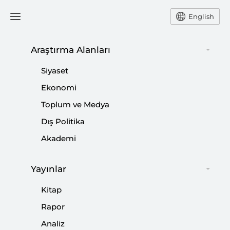
English
Ana Sayfa
Yorum
Araştırma Alanları
Siyaset
Filistin ve Türkiye Neden
Ekonomi
Toplum ve Medya
Birbirine Benzer?
Dış Politika
-
YORUM
KEMAL İNAT
Akademi
14 Kasım 2018
Yayınlar
Filistin ve Türkiye küresel sistemde kendilerine biçilen
rolü sorguluyor ve bundan dolayı şiddetli baskı ve
Kitap
saldırılara maruz kalıyorlar.
Rapor
Analiz