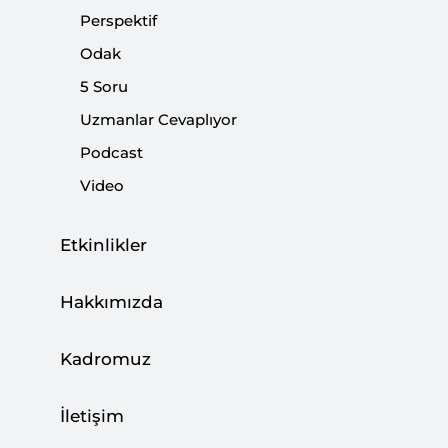
Paylaş:
Perspektif
Odak
5 Soru
Uzmanlar Cevaplıyor
Podcast
Video
Etkinlikler
Hakkımızda
Kadromuz
Cumhurbaşkanı Erdoğan neden Filistin’le
yakından ilgileniyor?
İletişim