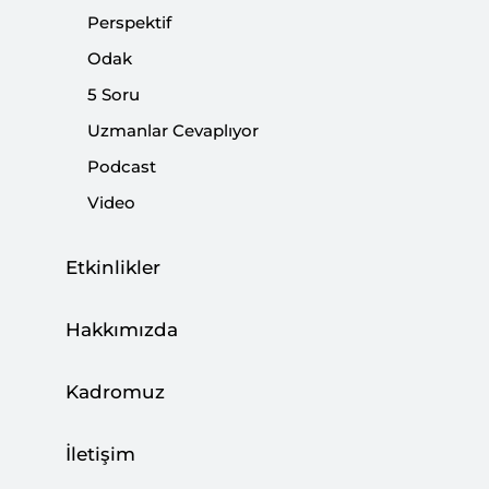
Perspektif
Kültür ve Sanat İdeolojilere Kurban
Edilemez
Odak
5 Soru
|
VİDEO
YUSUF ÖZKIR
Uzmanlar Cevaplıyor
Podcast
Video
Cumhurbaşkanı NYT Makalesinde
Etkinlikler
Suriye’de Barışı Sağlamak için Hazırlıklı
Olduğunu Vurguladı
Hakkımızda
|
VİDEO
YUSUF ÖZKIR
Kadromuz
İletişim