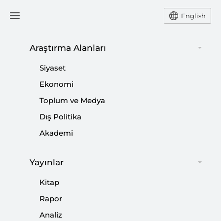
English
Araştırma Alanları
#
YUSUF ÖZKIR
Siyaset
Ekonomi
Toplum ve Medya
Dış Politika
Yabancı Medyanın Türkiye’deki
Akademi
Temsilcilikleri Son Dönemde Daha Fazla
Gündeme Gelmeye Başladı
Yayınlar
|
VİDEO
YUSUF ÖZKIR
Kitap
Rapor
Analiz