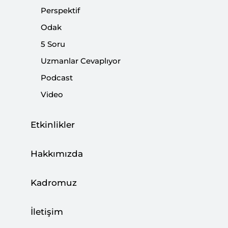
Seçmeni
Perspektif
Odak
|
YORUM
YUSUF ÖZKIR
5 Soru
Uzmanlar Cevaplıyor
Podcast
Video
Etkinlikler
Hakkımızda
Kadromuz
Propaganda ve Provokasyon Çıkmazında
Medyanın Terör Sınavı
İletişim
|
VİDEO
YUSUF ÖZKIR