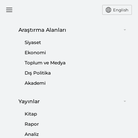
English
Araştırma Alanları
#
YUSUF ÖZKIR
Siyaset
Ekonomi
Toplum ve Medya
Dış Politika
Akademi
Yayınlar
Kitap
Rapor
Anket Manipülasyonları ve AK Parti
Analiz