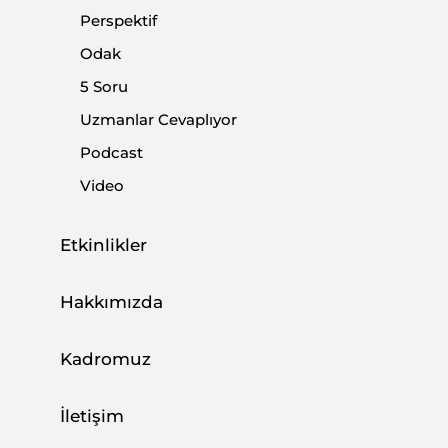
Perspektif
Odak
5 Soru
Uzmanlar Cevaplıyor
Mısır’daki Saldırı Savaşın Yayılma Riskini
Podcast
Gösteriyor
Video
CAN ACUN
03 Ağustos 2026
Etkinlikler
Hakkımızda
Türkiye, Enerji Ticaret Merkezi Olma
Hedefine İlerliyor
Kadromuz
BÜŞRA ZEYNEP ÖZDEMİR
27 Temmuz 2026
İletişim