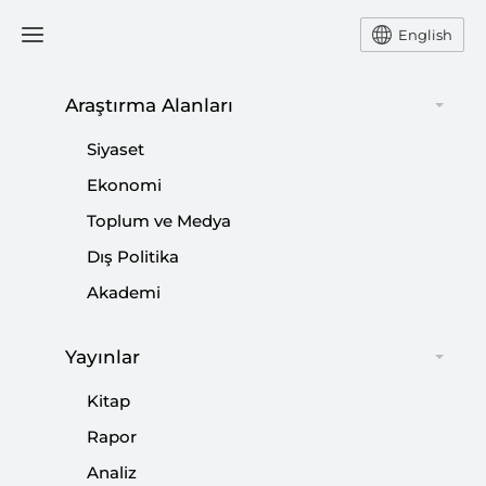
English
Araştırma Alanları
Siyaset
Propaganda ve Provokasyon
Ekonomi
Çıkmazında Medyanın Terör
Sınavı
Toplum ve Medya
Dış Politika
Akademi
YUSUF ÖZKIR
Yusuf Özkır, Çağlayan Adliyesi'ndeki terör saldırısı
Yayınlar
özelinde medya ve terör' konusu çerçevesinde
Kitap
değerlendirmelerde bulundu.
Rapor
Analiz
Paylaş: