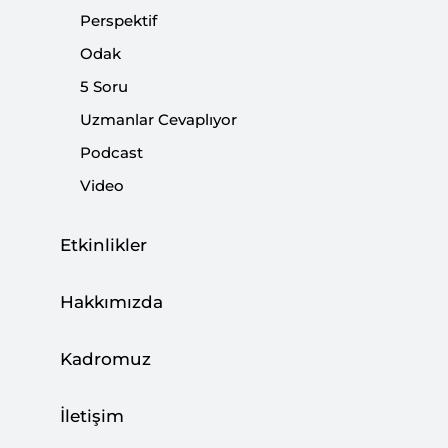
Perspektif
Odak
5 Soru
Uzmanlar Cevaplıyor
Mısır’daki Saldırı Savaşın Yayılma Riskini
Podcast
Gösteriyor
Video
CAN ACUN
03 Ağustos 2026
Etkinlikler
Hakkımızda
Türkiye, Enerji Ticaret Merkezi Olma
Hedefine İlerliyor
Kadromuz
BÜŞRA ZEYNEP ÖZDEMİR
27 Temmuz 2026
İletişim