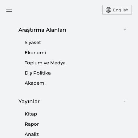
English
Araştırma Alanları
Siyaset
Brunson Meselesi 15 Temmuz’un
Ekonomi
Doğrudan Bir Sonucu
Toplum ve Medya
Dış Politika
YUSUF ÖZKIR
Akademi
Kriter Dergisi Yayın Koordinatörü Yusuf Özkır Rahip
Brunson davası çerçevesinde Türkiye – ABD
Yayınlar
arasında yaşanan gerilimler hakkında
değerlendirmede bulundu.
Kitap
Rapor
Paylaş:
Analiz