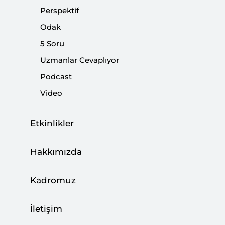
Perspektif
Paylaş:
Odak
5 Soru
Uzmanlar Cevaplıyor
Podcast
Video
Mısır’daki Saldırı Savaşın Yayılma Riskini
Gösteriyor
Etkinlikler
CAN ACUN
03 Ağustos 2026
Hakkımızda
Kadromuz
Türkiye, Enerji Ticaret Merkezi Olma
Hedefine İlerliyor
İletişim
BÜŞRA ZEYNEP ÖZDEMİR