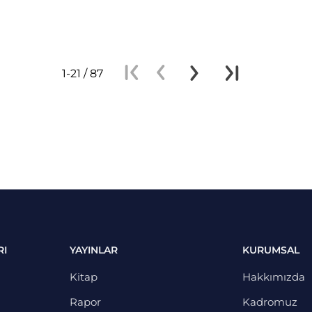
1-21 / 87
RI
YAYINLAR
KURUMSAL
Kitap
Hakkımızda
Rapor
Kadromuz