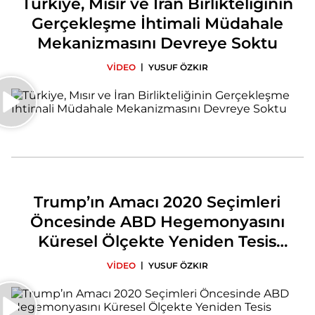
Türkiye, Mısır ve İran Birlikteliğinin
Gerçekleşme İhtimali Müdahale
Mekanizmasını Devreye Soktu
|
VİDEO
YUSUF ÖZKIR
Trump’ın Amacı 2020 Seçimleri
Öncesinde ABD Hegemonyasını
Küresel Ölçekte Yeniden Tesis
Etmek
|
VİDEO
YUSUF ÖZKIR