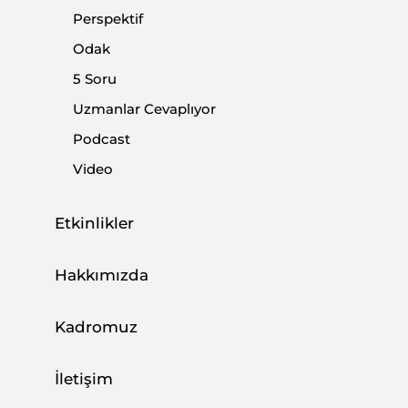
Perspektif
|
5 SORU
CAN ACUN
Odak
5 Soru
Uzmanlar Cevaplıyor
5 Soru: İran’daki Gösteriler
Podcast
Video
|
5 SORU
MUSTAFA CANER
Etkinlikler
5 Soru: Mısır’daki Terör Saldırısı
Hakkımızda
|
5 SORU
İSMAİL NUMAN TELCİ
Kadromuz
İletişim