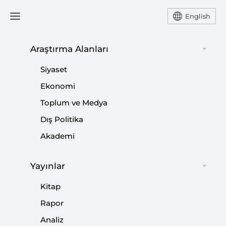
English
Araştırma Alanları
#
SORU-CEVAP
Siyaset
Ekonomi
Toplum ve Medya
Dış Politika
5 Soru: Türk Ceza Kanunu Çocukları
Akademi
Cinsel İstismara Karşı Koruyor mu?
Yayınlar
|
5 SORU
FATMA SÜMER
Kitap
Rapor
Analiz
5 Soru: Zeytin Dalı Harekatı