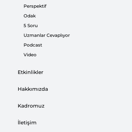
Perspektif
Paylaş:
Odak
5 Soru
Uzmanlar Cevaplıyor
Podcast
Video
Etkinlikler
Hakkımızda
1. DAİŞ Libya’da ne zaman ortaya çıktı?
Kadromuz
Örgüt, 2014 yılı sonunda, Libya’nın doğu sınırına
İletişim
yakın bir sahil kenti olan Derne’de, Suriye’de