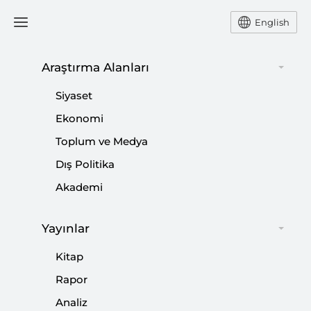
English
Araştırma Alanları
Siyaset
Bilal Salaymeh
Ekonomi
Toplum ve Medya
Dış Politika
Akademi
Filistin Devletinin Tanınması
Yayınlar
|
PERSPEKTİF
BILAL SALAYMEH
Kitap
Rapor
5 Soru: İsrail’in Mescid-i Aksa Baskını ve
Analiz