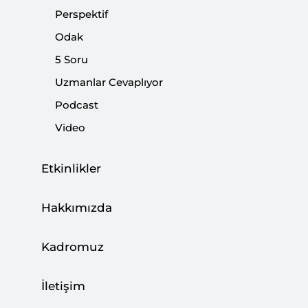
Perspektif
Web Panel: Koronavirüsün Ulusal
Odak
Siyasetlere Etkisi
5 Soru
ETKİNLİKLER
Uzmanlar Cevaplıyor
Podcast
Video
Web Panel: Sağlıkta Şiddeti Önleme
Etkinlikler
Politikası | Mediko-Sosyal ve Yasal
Dinamik
Hakkımızda
ETKİNLİKLER
Kadromuz
İletişim