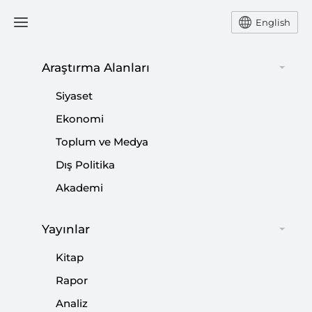
English
Araştırma Alanları
#
KORONAVİRÜS | COVİD-19
Siyaset
DOSYALARI
Ekonomi
Toplum ve Medya
Dış Politika
Akademi
Perspektif: Enerji Fiyatlarında
Önlenemeyen Artış
Yayınlar
|
PERSPEKTİF
BÜŞRA ZEYNEP ÖZDEMİR
Kitap
Rapor
Analiz