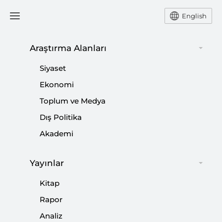
English
Ana Sayfa
Etkinlikler
Araştırma Alanları
Siyaset
Web Panel: Koronavirüsün
Ekonomi
Toplum ve Medya
Ulusal Siyasetlere Etkisi
Dış Politika
Akademi
Paylaş:
Yayınlar
Kitap
Rapor
Analiz