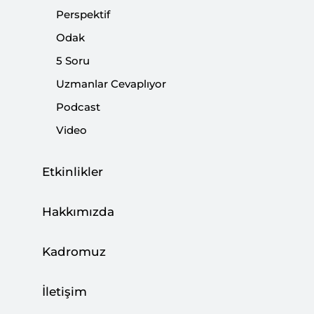
hava sınırlarını kapatmaya karar vermiştir. Alışık
Perspektif
olunduğu üzere sınırların kapatılması kararında dahi
Odak
Avrupa Birliği (AB) birlik görüntüsü sergileyememiştir.
Ülkelerin sınır kapatma politikaları büyük farklılıklar
5 Soru
göstermiştir.
Uzmanlar Cevaplıyor
Podcast
Paylaş:
Video
Etkinlikler
Hakkımızda
Kadromuz
İletişim