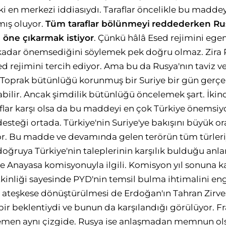
ki en merkezi iddiasıydı. Taraflar öncelikle bu maddey
mış oluyor.
Tüm taraflar bölünmeyi
reddederken R
ı öne çıkarmak istiyor
. Çünkü hâlâ Esed rejimini ege
kadar önemsediğini söylemek pek doğru olmaz. Zira
ed rejimini tercih ediyor. Ama bu da Rusya'nın taviz 
 Toprak bütünlüğü korunmuş bir Suriye bir gün gerçe
ilir. Ancak şimdilik bütünlüğü öncelemek şart. İkinci 
aflar karşı olsa da bu maddeyi en çok Türkiye önemsiy
steği ortada. Türkiye'nin Suriye'ye bakışını büyük ora
iyor. Bu madde ve devamında gelen terörün tüm türle
ruya Türkiye'nin taleplerinin karşılık bulduğu anlam
 Anayasa komisyonuyla ilgili. Komisyon yıl sonuna k
kinliği sayesinde PYD'nin temsil bulma ihtimalini enge
 ateşkese dönüştürülmesi de Erdoğan'ın Tahran Zirve
bir beklentiydi ve bunun da karşılandığı görülüyor. 
emen aynı çizgide. Rusya ise anlaşmadan memnun olsa