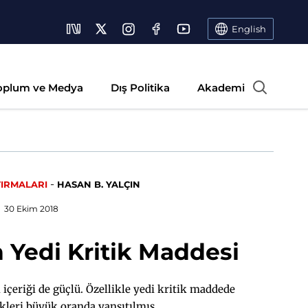
English
oplum ve Medya
Dış Politika
Akademi
-
TIRMALARI
HASAN B. YALÇIN
30 Ekim 2018
n Yedi Kritik Maddesi
içeriği de güçlü. Özellikle yedi kritik maddede
kleri büyük oranda yansıtılmış.