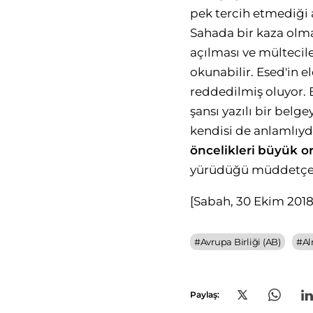
pek tercih etmediği a
Sahada bir kaza olma
açılması ve mültecile
okunabilir. Esed'in e
reddedilmiş oluyor. 
şansı yazılı bir belg
kendisi de anlamlıydı
önce
likleri
büyük or
yürüdüğü müddetçe 
[Sabah, 30 Ekim 2018
#
Avrupa Birliği (AB)
#
A
Paylaş: