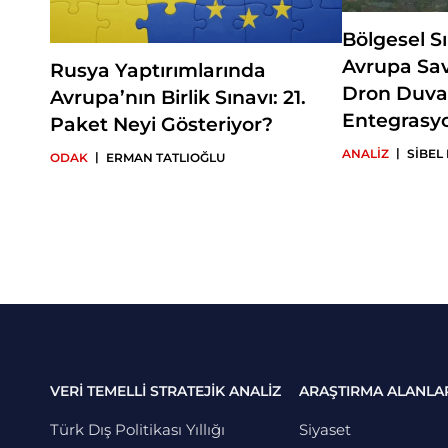
Bölgesel S
Avrupa Sa
Rusya Yaptırımlarında
Dron Duva
Avrupa’nın Birlik Sınavı: 21.
Entegrasy
Paket Neyi Gösteriyor?
|
ANALİZ
SİBEL
|
ODAK
ERMAN TATLIOĞLU
VERİ TEMELLİ STRATEJİK ANALİZ
ARAŞTIRMA ALANLA
Türk Dış Politikası Yıllığı
Siyaset