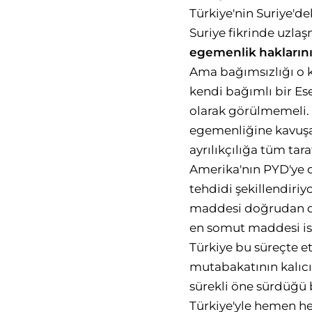
Türkiye'nin Suriye'de
Suriye fikrinde uzlaş
ege
menlik
hakların
Ama bağımsızlığı o 
kendi bağımlı bir Es
olarak görülmemeli.
egemenliğine kavuşab
ayrılıkçılığa tüm tar
Amerika'nın PYD'ye de
tehdidi şekillendir
maddesi doğrudan doğ
en somut maddesi ise
Türkiye bu süreçte et
mutabakatının kalıcı
sürekli öne sürdüğü 
Türkiye'yle hemen h