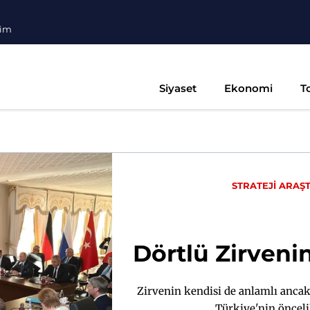
şim
Siyaset
Ekonomi
T
STRATEJİ ARAŞ
Dörtlü Zirveni
Zirvenin kendisi de anlamlı ancak 
Türkiye'nin önceli