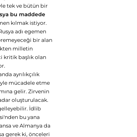
le tek ve bütün bir
usya bu maddede
men kılmak istiyor.
 Rusya adı egemen
veremeyeceği bir alan
kten milletin
kritik başlık olan
or.
nda ayrılıkçılık
riyle mücadele etme
ına gelir. Zirvenin
adar oluşturulacak.
lleyebilir. İdlib
si'nden bu yana
Fransa ve Almanya da
 gerek ki, önceleri