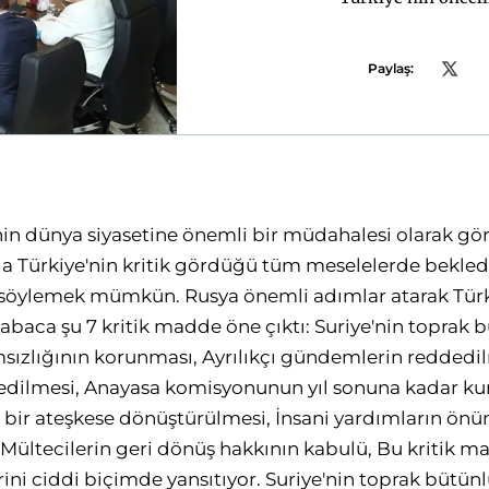
Paylaş:
nin dünya siyasetine önemli bir müdahalesi olarak görü
da Türkiye'nin kritik gördüğü tüm meselelerde bekled
ı söylemek mümkün. Rusya önemli adımlar atarak Türk
 kabaca şu 7 kritik madde öne çıktı: Suriye'nin toprak 
ızlığının korunması, Ayrılıkçı gündemlerin reddedil
ilmesi, Anayasa komisyonunun yıl sonuna kadar kuru
 bir ateşkese dönüştürülmesi, İnsani yardımların önün
, Mültecilerin geri dönüş hakkının kabulü, Bu kritik 
erini ciddi biçimde yansıtıyor. Suriye'nin toprak bü