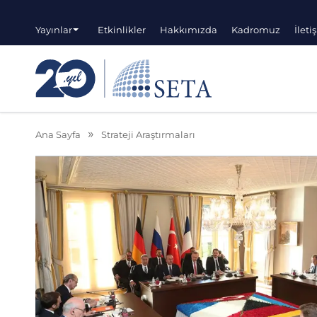
Yayınlar
Etkinlikler
Hakkımızda
Kadromuz
İleti
Ana Sayfa
Strateji Araştırmaları