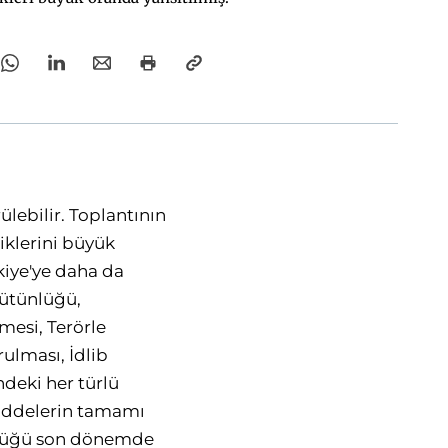
lebilir. Toplantının
iklerini büyük
iye'ye daha da
bütünlüğü,
mesi, Terörle
lması, İdlib
deki her türlü
maddelerin tamamı
tünlüğü son dönemde