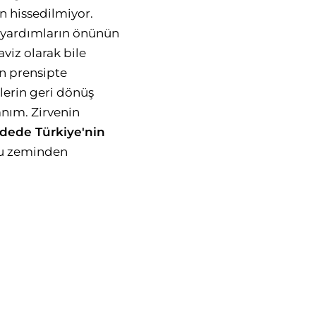
n hissedilmiyor.
i yardımların önünün
aviz olarak bile
an prensipte
lerin geri dönüş
anım. Zirvenin
ddede Türkiye'nin
bu zeminden