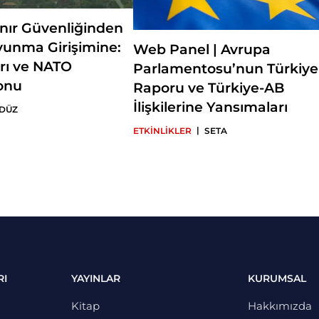
ınır Güvenliğinden
vunma Girişimine:
Web Panel | Avrupa
rı ve NATO
Parlamentosu’nun Türkiye
onu
Raporu ve Türkiye-AB
İlişkilerine Yansımaları
 DÜZ
|
ETKİNLİKLER
SETA
RI
YAYINLAR
KURUMSAL
Kitap
Hakkımızda