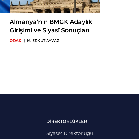
Almanya’nın BMGK Adaylık
Girişimi ve Siyasî Sonuçları
|
ODAK
M. ERKUT AYVAZ
DİREKTÖRLÜKLER
Siyaset Direktörlüğü