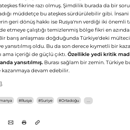
teşkes fikrine razı olmuş. Şimdilik burada da bir soru
dığı müddetçe bu ateşkes sürdürülebilir gibi. İnsan
rin geri dönüş hakkı ise Rusya'nın verdiği iki önemli t
lde etmeye çalıştığı temizlenmiş bölge fikri en azınd
Bir barış anlaşması doğduğunda Türkiye'deki mülteci
eye yansıtılmış oldu. Bu da son derece kıymetli bir kaz
 ama içeriği de güçlü çıktı.
Özellikle yedi
kritik ma
anda yansıtılmış.
Burası sağlam bir zemin. Türkiye 
kazanmaya devam edebilir.
]
.
lmanya
#
Rusya
#
Suriye
#
Ortadoğu
...