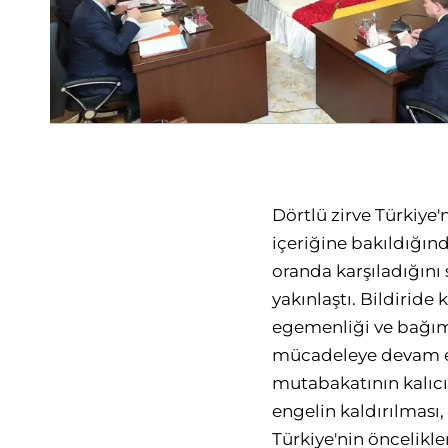
Dörtlü zirve Türkiye'
içeriğine bakıldığın
oranda karşıladığın
yakınlaştı. Bildiride
egemenliği ve bağıms
mücadeleye devam ed
mutabakatının kalıcı
engelin kaldırılması
Türkiye'nin öncelikl